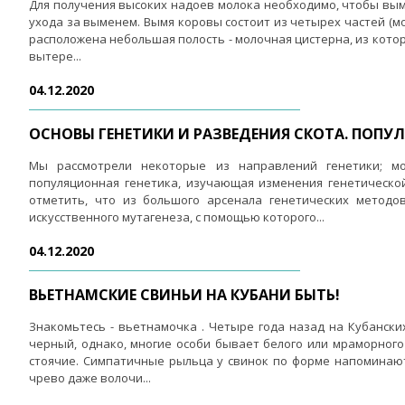
Для получения высоких надоев молока необходимо, чтобы вым
ухода за выменем. Вымя коровы состоит из четырех частей (мо
расположена небольшая полость - молочная цистерна, из кото
вытере...
04.12.2020
ОСНОВЫ ГЕНЕТИКИ И РАЗВЕДЕНИЯ СКОТА. ПОПУ
Мы рассмотрели некоторые из направлений генетики; мо
популяционная генетика, изучающая изменения генетическо
отметить, что из большого арсенала генетических методо
искусственного мутагенеза, с помощью которого...
04.12.2020
ВЬЕТНАМСКИЕ СВИНЬИ НА КУБАНИ БЫТЬ!
Знакомьтесь - вьетнамочка . Четыре года назад на Кубански
черный, однако, многие особи бывает белого или мраморного
стоячие. Симпатичные рыльца у свинок по форме напоминают 
чрево даже волочи...