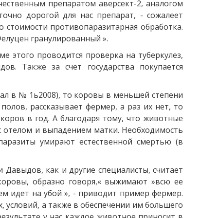
чественным препаратом аверсект-2, аналогом
точно дорогой для нас препарат, - сожалеет
 по стоимости противопаразитарная обработка.
Фелуцен гранулированный ».
ме этого проводится проверка на туберкулез,
дов. Также за счет государства покупается
ал в № 1ь2008), то коровы в меньшей степени
олов, рассказывает фермер, а раз их нет, то
коров в год. А благодаря тому, что животные
 с отелом и выпадением матки. Необходимость
 паразиты умирают естественной смертью (в
Давыдов, как и другие специалисты, считает
коровы, образно говоря,« выжимают »всю ее
м идет на убой », - приводит пример фермер.
 условий, а также в обеспечении им большего
результате у нас каждое животное приносит в