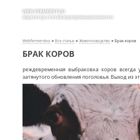
WEB-FERMERSTVO
Агрегатор статей агропромышленности
»
»
»
Webfermerstvo
Все статьи
Животноводство
Брак коров
БРАК КОРОВ
реждевременная выбраковка коров всегда у
затянутого обновления поголовья. Выход из э