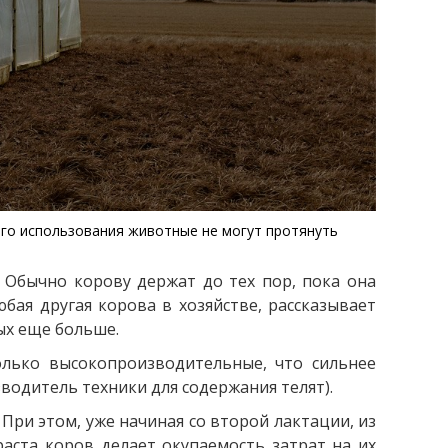
ного использования животные не могут протянуть
. Обычно корову держат до тех пор, пока она
бая другая корова в хозяйстве, рассказывает
ых еще больше.
олько высокопроизводительные, что сильнее
одитель техники для содержания телят).
ри этом, уже начиная со второй лактации, из
аста коров делает окупаемость затрат на их