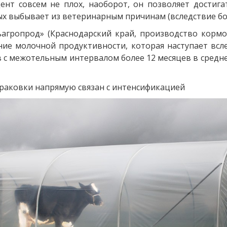
нт совсем не плох, наоборот, он позволяет достиг
х выбывает из ветеринарным причинам (вследствие боле
гропрод» (Краснодарский край, производство кормо
ние молочной продуктивности, которая наступает вс
в с межотельным интервалом более 12 месяцев в среднем
раковки напрямую связан с интенсификацией