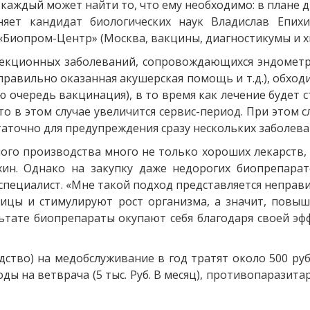
 каждый может найти то, что ему необходимо: в плане 
няет кандидат биологических наук Владислав Епихи
Биопром-Центр» (Москва, вакцины, диагностикумы и 
екционных заболеваний, сопровождающихся эндометр
правильно оказанная акушерская помощь и т.д.), обход
рвую очередь вакцинация), в то время как лечение будет
 что в этом случае увеличится сервис-период. При этом 
статочно для предупреждения сразу нескольких заболева
ого производства много не только хороших лекарств, 
хин. Однако на закупку даже недорогих биопрепарат
 специалист. «Мне такой подход представляется непра
ицы и стимулируют рост организма, а значит, повыш
ьтате биопрепараты окупают себя благодаря своей эфф
дство) на медобслуживание в год тратят около 500 ру
ды на ветврача (5 тыс. Руб. В месяц), противопаразит