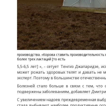
производства. «Корова ставить производительность в
более трех лактаций [то есть
5,5-6,5 лет] », - сетует Тенгиз Джапаридзе
может рожать здоровых телят и давать не ме
эксперт. Поэтому в большинстве отечественны
Болезней стало больше в связи с тем, что
подвержены заболеваниям, добавляет Дмитрий
С увеличением надоев преждевременная выбра
стада выбывают наиболее продуктивные особ