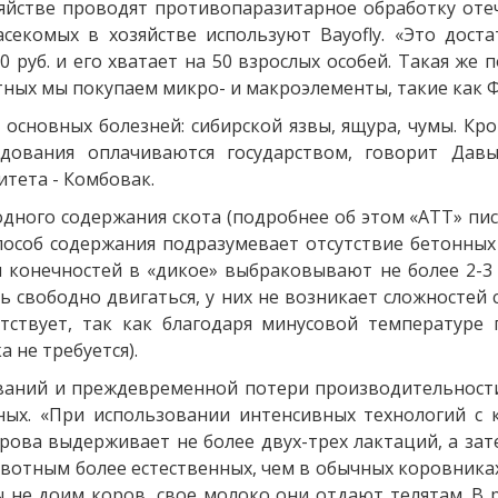
зяйстве проводят противопаразитарное обработку оте
секомых в хозяйстве используют Вayofly. «Это доста
 руб. и его хватает на 50 взрослых особей. Такая же
тных мы покупаем микро- и макроэлементы, такие как 
сновных болезней: сибирской язвы, ящура, чумы. Кро
дования оплачиваются государством, говорит Давы
тета - Комбовак.
одного содержания скота (подробнее об этом «АТТ» пис
соб содержания подразумевает отсутствие бетонных п
 конечностей в «дикое» выбраковывают не более 2-3 
ь свободно двигаться, у них не возникает сложностей
тствует, так как благодаря минусовой температуре
 не требуется).
ваний и преждевременной потери производительности 
ых. «При использовании интенсивных технологий с 
рова выдерживает не более двух-трех лактаций, а зате
вотным более естественных, чем в обычных коровниках,
 не доим коров, свое молоко они отдают телятам. В 