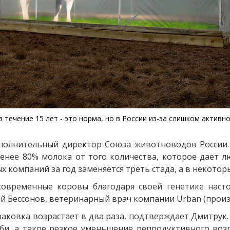
 течение 15 лет - это норма, но в России из-за слишком актив
, исполнительный директор Союза животноводов России
нее 80% молока от того количества, которое дает лю
х компаний за год заменяется треть стада, а в некотор
 современные коровы благодаря своей генетике наст
 Бессонов, ветеринарный врач компании Urban (произв
ковка возрастает в два раза, подтверждает Дмитрук. П
и, а такое резкое уменьшение репродуктивного возр