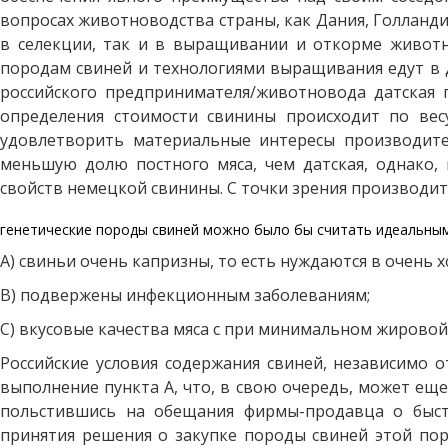
вопросах животноводства страны, как Дания, Голланди
в селекции, так и в выращивании и откорме животны
породам свиней и технологиями выращивания едут в д
российского предпринимателя/животновода датская г
определения стоимости свинины происходит по вес
удовлетворить материальные интересы производите
меньшую долю постного мяса, чем датская, однако,
свойств немецкой свинины. С точки зрения производи
генетические породы свиней можно было бы считать идеальным
А) свиньи очень капризны, то есть нуждаются в очень х
В) подвержены инфекционным заболеваниям;
С) вкусовые качества мяса с при минимальном жировой
Российские условия содержания свиней, независимо 
выполнение пункта А, что, в свою очередь, может еще
польстившись на обещания фирмы-продавца о быст
принятия решения о закупке породы свиней этой поро