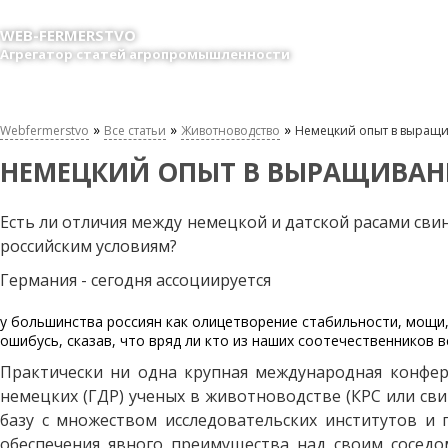
WEB-FERMERSTVO
Агрегатор статей агропромышленности
»
»
»
Webfermerstvo
Все статьи
Животноводство
Немецкий опыт в выращи
НЕМЕЦКИЙ ОПЫТ В ВЫРАЩИВАНИ
Есть ли отличия между немецкой и датской расами сви
российским условиям?
Германия - сегодня ассоциируется
у большинства россиян как олицетворение стабильности, мощи, 
ошибусь, сказав, что вряд ли кто из наших соотечественников
Практически ни одна крупная международная конфер
немецких (ГДР) ученых в животноводстве (КРС или св
базу с множеством исследовательских институтов и
обеспечения явного преимущества над своим соседо