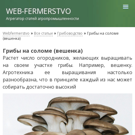
WEB-FERMERSTVO
Агрегатор статей агропромышленности
»
»
»
Webfermerstvo
Все статьи
Грибоводство
Грибы на соломе
(вешенка)
Грибы на соломе (вешенка)
Растет число огородников, желающих выращивать
на своем участке грибы. Например, вешенку.
Агротехника ее выращивания настолько
разнообразна, что в принципе каждый из нас может
собирать достаточно высокий