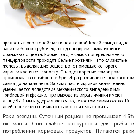
зрелость в хвостовой части под тонкой Косей самца видно
завитки белых трубочек, а под панцирем самки икринки
оранжевого цвета. Кроме того, у самок поперек нижнего
панциря хвоста проходят белые прожилки - это слизистые
железы, выделяющие вещество, с помощью которого
икринки крепятся к хвосту. Оплодотворение самок рака
происходит в октябре-ноябре. Икра развивается под хвостом
самки до начала лета. За зиму часть икринок значительно
уменьшается вследствие механического выпадения или
грибковой инфекции. При выходе из икры личинки имеют
длину 9-11 мм и удерживаются под хвостом самки около 10
дней, после чего начинают самостоятельно жить.
Раки всеядны. Суточный рацион не превышает 4-5%
их массы. Они слабые конкуренты для рыбы в
потреблении кормовых продуктов. Питаются раки