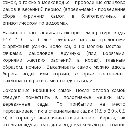
самок, а также в мелководье; - проведение спецлова
раков в весенний период (апрель-май) - проведение
сбора икринних самок в благополучных в
епизотическом по водоемах.
Начинают заготавливать их при температуре воды
+17 ° С на более глубоких местах траловыми
снаряжения (сачки, Волочка), а на мелких местах -
сачками, раколовов, вручную (под корягами,
корнями жестких растений, в норах), главным
образом, ночью . Высаживать самок можно вдоль
берега воды, или корзин, которые постепенно
наклоняют и раки сами выходят в воду.
Сохранение икринних самок. После отлова самок
следует поместить в полотняные мешки или
деревянные сады. По прибытии на место
пересаживают их в специальные садки (1,5 х 2,0 х 0,5
м), которые устанавливают подальше от берега, так
чтобы между дном сада и водоемом было расстояние