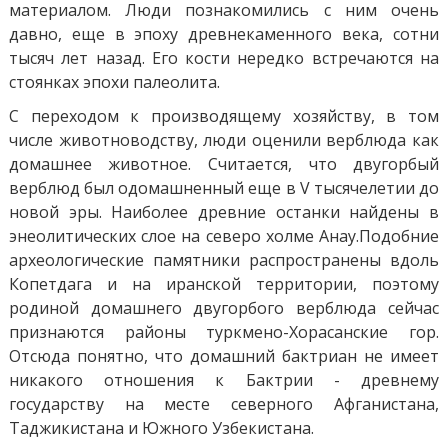
материалом. Люди познакомились с ним очень
давно, еще в эпоху древнекаменного века, сотни
тысяч лет назад. Его кости нередко встречаются на
стоянках эпохи палеолита.
С переходом к производящему хозяйству, в том
числе животноводству, люди оценили верблюда как
домашнее животное. Считается, что двугорбый
верблюд был одомашненный еще в V тысячелетии до
новой эры. Наиболее древние останки найдены в
энеолитических слое на северо холме Анау.Подобние
археологические памятники распространены вдоль
Копетдага и на иранской территории, поэтому
родиной домашнего двугорбого верблюда сейчас
признаются районы туркмено-Хорасанские гор.
Отсюда понятно, что домашний бактриан не имеет
никакого отношения к Бактрии - древнему
государству на месте северного Афганистана,
Таджикистана и Южного Узбекистана.