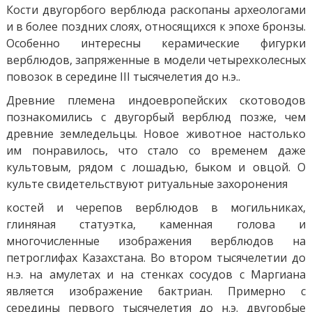
Кости двугорбого верблюда раскопаны археологами
и в более поздних слоях, относящихся к эпохе бронзы.
Особенно интересны керамические фигурки
верблюдов, запряженные в модели четырехколесных
повозок в середине III тысячелетия до н.э..
Древние племена индоевропейских скотоводов
познакомились с двугорбый верблюд позже, чем
древние земледельцы. Новое животное настолько
им понравилось, что стало со временем даже
культовым, рядом с лошадью, быком и овцой. О
культе свидетельствуют ритуальные захоронения
костей и черепов верблюдов в могильниках,
глиняная статуэтка, каменная голова и
многочисленные изображения верблюдов на
петроглифах Казахстана. Во втором тысячелетии до
н.э. на амулетах и ​​на стенках сосудов с Маргиана
является изображение бактриан. Примерно с
середины первого тысячелетия до н.э. двугорбые