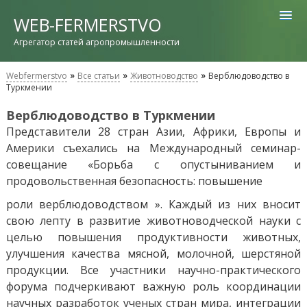
WEB-FERMERSTVO
Агрегатор статей агропромышленности
»
»
»
Webfermerstvo
Все статьи
Животноводство
Верблюдоводство в
Туркмении
Верблюдоводство в Туркмении
Представители 28 стран Азии, Африки, Европы и
Америки съехались на Международный семинар-
совещание «Борьба с опустыниванием и
продовольственная безопасность: повышение
роли верблюдоводством ». Каждый из них вносит
свою лепту в развитие животноводческой науки с
целью повышения продуктивности животных,
улучшения качества мясной, молочной, шерстяной
продукции. Все участники научно-практического
форума подчеркивают важную роль координации
научных разработок ученых стран мира, интеграции