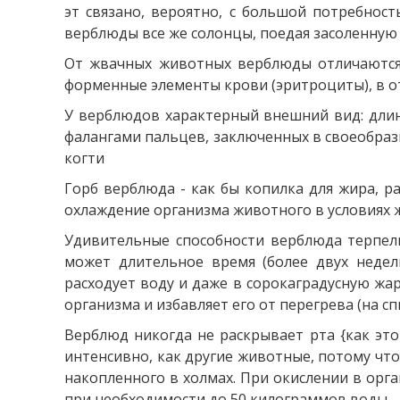
эт связано, вероятно, с большой потребнос
верблюды все же солонцы, поедая засоленную 
От жвачных животных верблюды отличаются с
форменные элементы крови (эритроциты), в о
У верблюдов характерный внешний вид: длин
фалангами пальцев, заключенных в своеобраз
когти
Горб верблюда - как бы копилка для жира, р
охлаждение организма животного в условиях 
Удивительные способности верблюда терпели
может длительное время (более двух недел
расходует воду и даже в сорокаградусную жар
организма и избавляет его от перегрева (на сп
Верблюд никогда не раскрывает рта {как это
интенсивно, как другие животные, потому что 
накопленного в холмах. При окислении в орг
при необходимости до 50 килограммов воды.