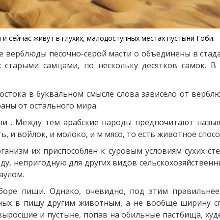
 и сейчас живут в глухих, малодоступных местах пустыни Гоби.
е верблюды песочно-серой масти о объединены в стада
х старыми самцами, по нескольку десятков самок. В
Востока в буквальном смысле слова зависело от вербл
раны от остального мира.
и . Между тем арабские народы предпочитают назыв
ь, и войлок, и молоко, и м мясо, то есть животное спос
анизм их приспособлен к суровым условиям сухих сте
воду, непригодную для других видов сельскохозяйствен
аулом.
боре пищи. Однако, очевидно, под этим правильнее
ных в пишу другим животным, а не вообще ширину сп
выросшие и пустыне, попав на обильные пастбища, худ