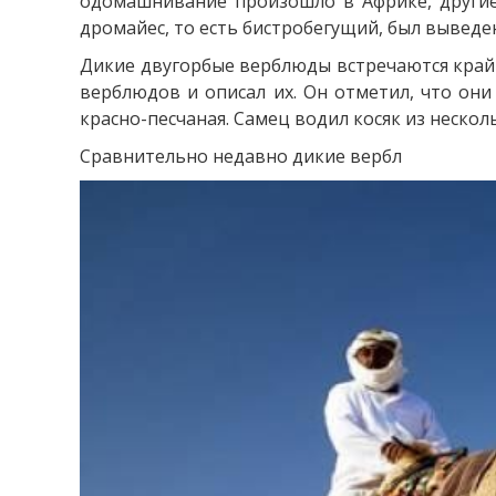
одомашнивание произошло в Африке, другие
дромайес, то есть бистробегущий, был выведе
Дикие двугорбые верблюды встречаются крайн
верблюдов и описал их. Он отметил, что он
красно-песчаная. Самец водил косяк из нескол
Сравнительно недавно дикие вербл