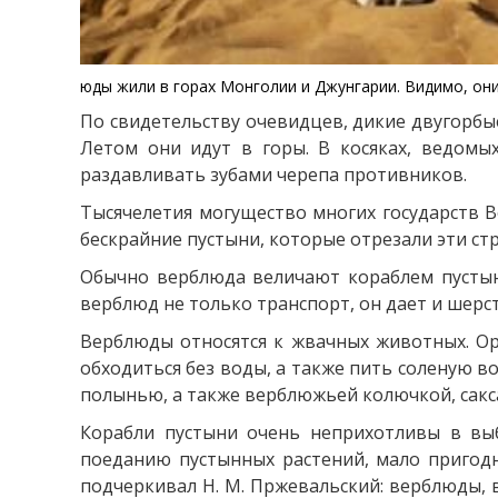
юды жили в горах Монголии и Джунгарии. Видимо, они
По свидетельству очевидцев, дикие двугорбы
Летом они идут в горы. В косяках, ведомы
раздавливать зубами черепа противников.
Тысячелетия могущество многих государств 
бескрайние пустыни, которые отрезали эти ст
Обычно верблюда величают кораблем пустын
верблюд не только транспорт, он дает и шерст
Верблюды относятся к жвачных животных. Орг
обходиться без воды, а также пить соленую 
полынью, а также верблюжьей колючкой, сакс
Корабли пустыни очень неприхотливы в вы
поеданию пустынных растений, мало пригод
подчеркивал Н. М. Пржевальский: верблюды, 