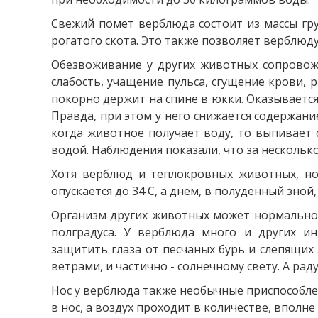
Свежий помет верблюда состоит из массы гру
рогатого скота. Это также позволяет верблюд
Обезвоживание у других животных сопровожд
слабость, учащение пульса, сгущение крови, 
покорно держит на спине в юкки. Оказывается
Правда, при этом у него снижается содержание
когда животное получает воду, то выпивает с
водой. Наблюдения показали, что за нескольк
Хотя верблюд и теплокровных животных, но 
опускается до 34 С, а днем, в полуденный зной, 
Организм других животных может нормально 
полградуса. У верблюда много и других ин
защитить глаза от песчаных бурь и слепящих
ветрами, и частично - солнечному свету. А ра
Нос у верблюда также необычные приспособле
в нос, а воздух проходит в количестве, вполн