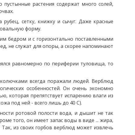
о пустынные растения содержат много солей,
очвах.
рубец, сетку, книжку и сычуг. Даже красные
 овальную форму.
щим бедром и с горизонтально поставленными
д, не служат для опоры, а скорее напоминают
елялся равномерно по периферии туловища, то
я колючками всегда поражали людей. Верблюд
огических особенностей. Он очень экономно
тью, которая препятствует испарению влаги из
ожа под ней - всего лишь до 40 С).
хности ротовой полости вода, и дышит не так
ме того, он имеет запас воды в виде ... жира,
 Так, из своих горбов верблюд может извлечь