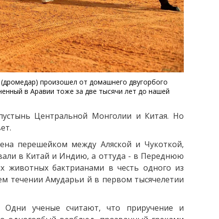
д (дромедар) произошел от домашнего двугорбого
енный в Аравии тоже за две тысячи лет до нашей
 пустынь Центральной Монголии и Китая. Но
ет.
мена перешейком между Аляской и Чукоткой,
али в Китай и Индию, а оттуда - в Переднюю
их животных бактрианами в честь одного из
ем течении Амударьи й в первом тысячелетии
 Одни ученые считают, что приручение и