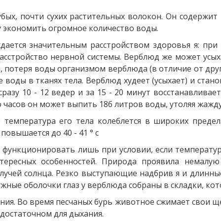
бых, почти сухих растительных волокон. Он содержит 
у экономить огромное количество воды.
ается значительным расстройством здоровья я: при
расстройство нервной системы. Верблюд же может усыха
, потеря воды организмом верблюда (в отличие от друг
 воды в тканях тела. Верблюд худеет (усыхает) и стан
разу 10 - 12 ведер и за 15 - 20 минут восстанавлива
о часов он может выпить 18б литров воды, утоляя жажду
температура его тела колеблется в широких предела
повышается до 40 - 41 ° с
функционировать лишь при условии, если температура
тересных особенностей. Природа проявила немалую
 лучей солнца. Резко выступающие надбрив я и длинн
дужные оболочки глаз у верблюда собраны в складки, ко
ния. Во время песчаных бурь животное сжимает свои ще
е достаточном для дыхания.