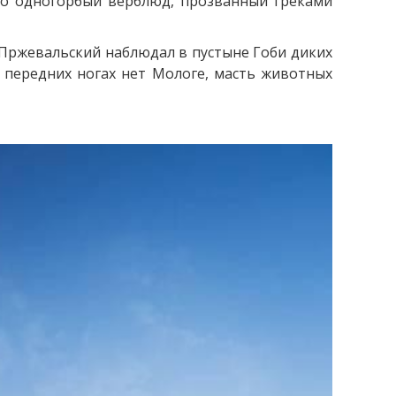
то одногорбый верблюд, прозванный греками
 Пржевальский наблюдал в пустыне Гоби диких
 передних ногах нет Мологе, масть животных