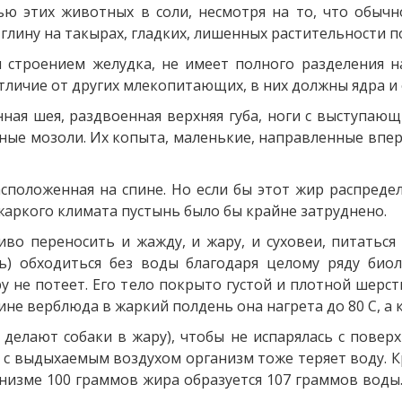
тью этих животных в соли, несмотря на то, что обычн
глину на такырах, гладких, лишенных растительности п
троением желудка, не имеет полного разделения на 
тличие от других млекопитающих, в них должны ядра и
ная шея, раздвоенная верхняя губа, ноги с выступаю
ные мозоли. Их копыта, маленькие, направленные впере
асположенная на спине. Но если бы этот жир распред
жаркого климата пустынь было бы крайне затруднено.
во переносить и жажду, и жару, и суховеи, питатьс
ь) обходиться без воды благодаря целому ряду биол
у не потеет. Его тело покрыто густой и плотной шерс
ине верблюда в жаркий полдень она нагрета до 80 С, а к
 делают собаки в жару), чтобы не испарялась с повер
с выдыхаемым воздухом организм тоже теряет воду. Кро
анизме 100 граммов жира образуется 107 граммов воды.