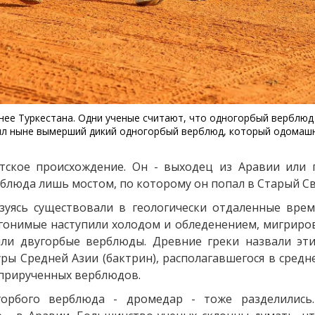
очнее Туркестана. Одни ученые считают, что одногорбый верблю
был ныне вымерший дикий одногорбый верблюд, который одомашн
тское происхождение. Он - выходец из Аравии или
ерблюда лишь мостом, по которому он попал в Старый Св
зуясь существовали в геологически отдаленные вре
 гонимые наступили холодом и обледенением, мигриров
ли двугорбые верблюды. Древние греки назвали эт
ры Средней Азии (бактрин), располагавшегося в средн
 прирученных верблюдов.
орбого верблюда - дромедар - тоже разделились.