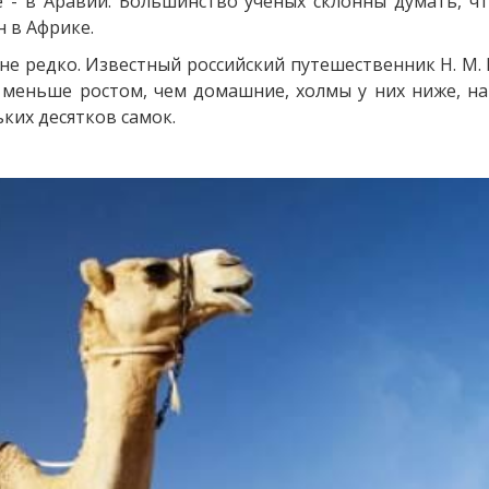
 - в Аравии. Большинство ученых склонны думать, ч
н в Африке.
е редко. Известный российский путешественник Н. М.
и меньше ростом, чем домашние, холмы у них ниже, на
ьких десятков самок.