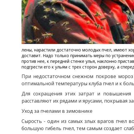
лены, нарастили достаточно молодых пчел, имеют хо
доставит. Надо только принимать меры по устранени
против нее, к передней стенке улья, наклонно приста
подгрести его к ульям с трех сторон доверху, а спер
При недостаточном снежном покрове мороз 
оптимальной температуры клуба пчел и к бол
Для сокращения этих затрат и повышения 
расставляют их рядами и ярусами, покрывая з
Уход за пчелами в зимовнике
Сырость - один из самых злых врагов пчел в
большую гибель пчел, тем самым создает слаб