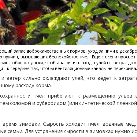
роший запас доброкачественных кормов, уход за ними в декабр
ю причин, вызывающих беспокойство пчел. Еще с осени просвет
вляют обрезок доски, чтобы защитить вход в улей от ветра, дож
еди - к середине так, чтобы вентиляционные каналы не перекрыва
и ветер сильно охлаждают улей, что ведет к затрат
ьшому расходу корма.
сохранности пчел прибегают к размещению ульев в
атем соломой и рубероидом (или синтетической пленкой)
о время зимовки. Сырость холодит пчел, водяные мед, 
ые семьи. Для устранения сырости в зимовках нужно ис