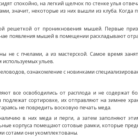
сидят спокойно, на легкий щелчок по стенке улья отв
ми, значит, некоторые из них вышли из клуба. Когда п
й решеткой от проникновения мышей. Первые призн
 случае появления мышей в помещении раскладывают от
ны не с пчелами, а из мастерской. Самое время заня
 используемых ульев.
ловодов, ознакомление с новинками специализированн
ляют все освободились от расплода и не содержат бол
 подлежат сортировке, их отправляют на зимнее хра
стараясь не повредить восковую печать меда.
аличию в них меда и перги, а затем заполняют эти
льные корпуса помещают сотовые рамки, которые предн
ми сотами они укомплектованы.