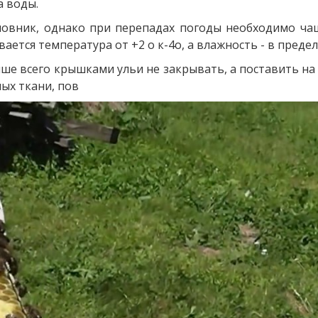
а воды.
мовник, однако при перепадах погоды необходимо ч
ется температура от +2 о к-4о, а влажность - в предел
учше всего крышками ульи не закрывать, а поставить н
ых ткани, пов