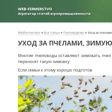
WEB-FERMERSTVO
Агрегатор статей агропромышленности
»
»
»
Webfermerstvo
Все статьи
Пчеловодство
Уход за пчелам
УХОД ЗА ПЧЕЛАМИ, ЗИМУ
Многие пчеловоды оставляют зимовать пчел 
переносят такую ​​зимовку.
Если семьи к этому хорошо подготов