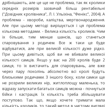
дрібнішають, але це ще не проблема, так як кролики
середніх розмірів зазвичай більш рентабельні
("Довідник кролівника", Л. І. Ульіхіна, "Фенікс", 2004). А
проблема - хвороби, каліцтва, мертвонародження.
Але при цьому методі вирішується і ця проблема
кількома методами. - Велика кількість кроликів. Чим
їх більше, тим менше шансів, що станеться
спаровування з родичем. Все ж таки це буде
відбуватися, але при великій кількості дуже рідко.
При цьому дивіться, щоб ви не вбивали великої
кількості самців. Якщо у вас на 200 кролів буде 2
самця, то їх вистачить для спаровувань, але вже
через пару поколінь абсолютно всі кролі будуть
близькими родичами. З іншого боку, коли самки ще
не розрили великих нір, житлоплощу маленька, то
відразу запускати багатьох самців можна - почнуться
бійки і кастрація. Їх кількість треба збільшувати
поступово. Так що, якщо хочете тримати мала
кількість кроликів, то такий метод в чистому вигляді