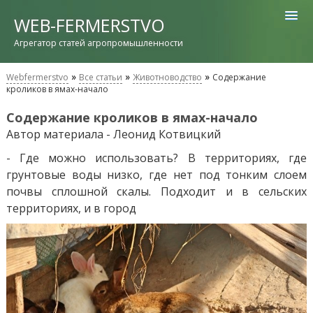
WEB-FERMERSTVO
Агрегатор статей агропромышленности
»
»
»
Webfermerstvo
Все статьи
Животноводство
Содержание
кроликов в ямах-начало
Содержание кроликов в ямах-начало
Автор материала - Леонид Котвицкий
- Где можно использовать? В территориях, где
грунтовые воды низко, где нет под тонким слоем
почвы сплошной скалы. Подходит и в сельских
территориях, и в город