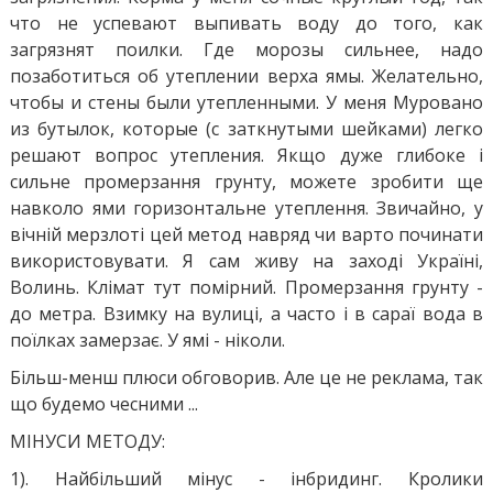
что не успевают выпивать воду до того, как
загрязнят поилки. Где морозы сильнее, надо
позаботиться об утеплении верха ямы. Желательно,
чтобы и стены были утепленными. У меня Муровано
из бутылок, которые (с заткнутыми шейками) легко
решают вопрос утепления. Якщо дуже глибоке і
сильне промерзання грунту, можете зробити ще
навколо ями горизонтальне утеплення. Звичайно, у
вічній мерзлоті цей метод навряд чи варто починати
використовувати. Я сам живу на заході Україні,
Волинь. Клімат тут помірний. Промерзання грунту -
до метра. Взимку на вулиці, а часто і в сараї вода в
поїлках замерзає. У ямі - ніколи.
Більш-менш плюси обговорив. Але це не реклама, так
що будемо чесними ...
МІНУСИ МЕТОДУ:
1). Найбільший мінус - інбридинг. Кролики