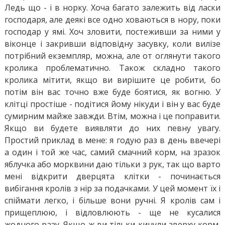
Ледь що - і в норку. Хоча багато залежить від ласки
господаря, але деякі все одно ховаються в нору, поки
господар у ямі. Хоч зловити, постеживши за ними у
віконце і закривши відповідну засувку, коли вилізе
потрібний екземпляр, можна, але от оглянути такого
кролика проблематично. Також складно такого
кролика мітити, якщо ви вирішите це робити, бо
потім він вас точно вже буде боятися, як вогню. У
клітці простіше - подітися йому нікуди і він у вас буде
сумирним майже завжди. Втім, можна і це поправити.
Якщо ви будете виявляти до них певну увагу.
Простий приклад в мене: я годую раз в день ввечері
а один і той же час, самий смачний корм, на зразок
яблучка або морквини даю тільки з рук, так що варто
мені відкрити дверцята клітки - починається
вибігання кролів з нір за подачками. У цей момент їх і
спіймати легко, і більше вони ручні. Я кролів сам і
прищеплюю, і відловлюють - ще не кусалися
жодного разу. Якщо ж ви тільки кинули зверху корм,