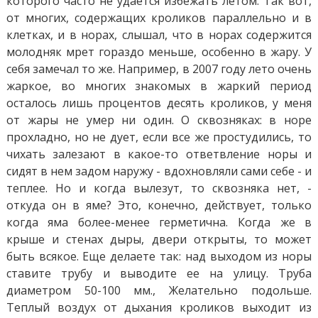
которого часто не удается избежать летом. Так вот,
от многих, содержащих кроликов параллельно и в
клетках, и в норах, слышал, что в норах содержится
молодняк мрет гораздо меньше, особенно в жару. У
себя замечал то же. Например, в 2007 году лето очень
жаркое, во многих знакомых в жаркий период
осталось лишь процентов десять кроликов, у меня
от жары не умер ни один. О сквозняках: в норе
прохладно, но не дует, если все же простудились, то
чихать залезают в какое-то ответвление норы и
сидят в нем задом наружу - вдохновляли сами себе - и
теплее. Но и когда вылезут, то сквозняка нет, -
откуда он в яме? Это, конечно, действует, только
когда яма более-менее герметична. Когда же в
крыше и стенах дыры, двери открыты, то может
быть всякое. Еще делаете так: над выходом из норы
ставите трубу и выводите ее на улицу. Труба
диаметром 50-100 мм., Желательно подольше.
Теплый воздух от дыхания кроликов выходит из