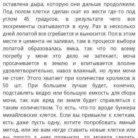
оставлена ​​дыра, которую они дальше продолжили.
Под полом клетки сделан скат из жести где-то под
углом 45 градусов, в результате чего все
экскременты скатываются в кучу. Раз в несколько
дней лопатой все сгребается и выносится. Пол в этом
месте я цемента не заливал, там в процессе выбора
лопатой образовалась ямка, так что по всему
погребу у меня это дело не затекает, моча
просачивается в землю и впитывается вполне
удовлетворительно, навоз влажный, но лужи мочи
не стоят. Этого хватает при количестве кроликов в
50 шт. При большем лучше будет, конечно,
подставлять ведро или большую емкость для сбора
мочи, так как вряд ли земля будет справляться с
таким количеством. То есть, что-то вроде бункера
михайловских клеток. Если вы привыкли к клеткам,
есть даже пусть одну, хотите попробовать ямный
метод, или же вам негде ставить новые клетки или
вы просто к ним привыкли, то можете сделать