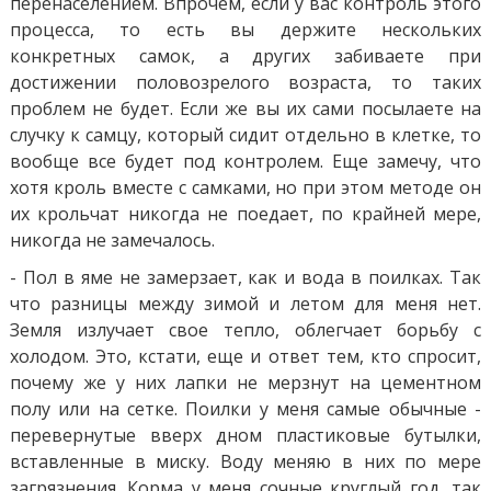
перенаселением. Впрочем, если у вас контроль этого
процесса, то есть вы держите нескольких
конкретных самок, а других забиваете при
достижении половозрелого возраста, то таких
проблем не будет. Если же вы их сами посылаете на
случку к самцу, который сидит отдельно в клетке, то
вообще все будет под контролем. Еще замечу, что
хотя кроль вместе с самками, но при этом методе он
их крольчат никогда не поедает, по крайней мере,
никогда не замечалось.
- Пол в яме не замерзает, как и вода в поилках. Так
что разницы между зимой и летом для меня нет.
Земля излучает свое тепло, облегчает борьбу с
холодом. Это, кстати, еще и ответ тем, кто спросит,
почему же у них лапки не мерзнут на цементном
полу или на сетке. Поилки у меня самые обычные -
перевернутые вверх дном пластиковые бутылки,
вставленные в миску. Воду меняю в них по мере
загрязнения. Корма у меня сочные круглый год, так