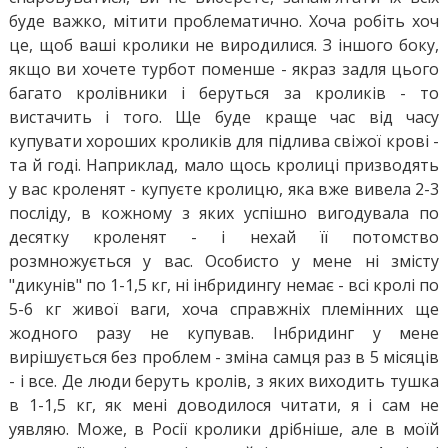
буде важко, мітити проблематично. Хоча робіть хоч
це, щоб ваші кролики не виродилися. З іншого боку,
якщо ви хочете турбот поменше - якраз задля цього
багато кролівники і беруться за кроликів - то
вистачить і того. Ще буде краще час від часу
купувати хороших кроликів для підлива свіжої крові -
та й годі. Наприклад, мало щось кролиці призводять
у вас кроленят - купуєте кролицю, яка вже вивела 2-3
посліду, в кожному з яких успішно вигодувала по
десятку кроленят - і нехай її потомство
розмножується у вас. Особисто у мене ні змісту
"дикунів" по 1-1,5 кг, ні інбридингу немає - всі кролі по
5-6 кг живої ваги, хоча справжніх племінних ще
жодного разу не купував. Інбридинг у мене
вирішується без проблем - зміна самця раз в 5 місяців
- і все. Де люди беруть кролів, з яких виходить тушка
в 1-1,5 кг, як мені доводилося читати, я і сам не
уявляю. Може, в Росії кролики дрібніше, але в моїй