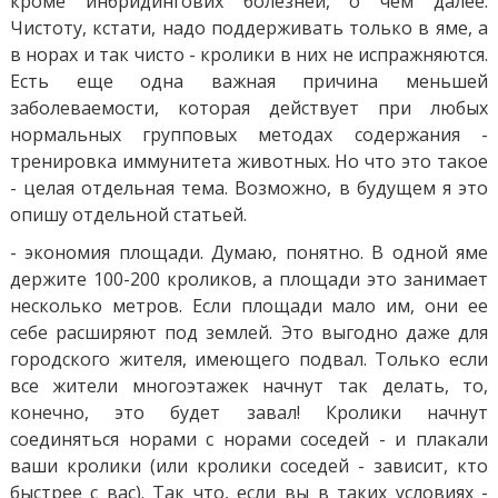
кроме инбридингових болезней, о чем далее.
Чистоту, кстати, надо поддерживать только в яме, а
в норах и так чисто - кролики в них не испражняются.
Есть еще одна важная причина меньшей
заболеваемости, которая действует при любых
нормальных групповых методах содержания -
тренировка иммунитета животных. Но что это такое
- целая отдельная тема. Возможно, в будущем я это
опишу отдельной статьей.
- экономия площади. Думаю, понятно. В одной яме
держите 100-200 кроликов, а площади это занимает
несколько метров. Если площади мало им, они ее
себе расширяют под землей. Это выгодно даже для
городского жителя, имеющего подвал. Только если
все жители многоэтажек начнут так делать, то,
конечно, это будет завал! Кролики начнут
соединяться норами с норами соседей - и плакали
ваши кролики (или кролики соседей - зависит, кто
быстрее с вас). Так что, если вы в таких условиях -