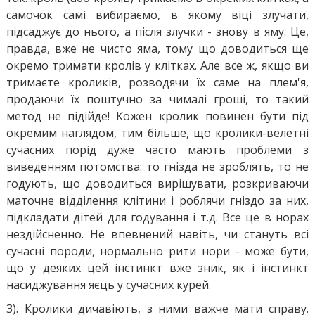
самочок самі вибираємо, в якому віці злучати,
підсаджує до нього, а після злучки - знову в яму. Це,
правда, вже не чисто яма, тому що доводиться ще
окремо тримати кролів у клітках. Але все ж, якщо ви
тримаєте кроликів, розводячи їх саме на плем'я,
продаючи їх поштучно за чималі гроші, то такий
метод не підійде! Кожен кролик повинен бути під
окремим наглядом, тим більше, що кролики-велетні
сучасних порід дуже часто мають проблеми з
виведенням потомства: то гнізда не зроблять, то не
годують, що доводиться вирішувати, розкриваючи
маточне відділення клітини і роблячи гніздо за них,
підкладати дітей для годування і т.д. Все це в норах
нездійсненно. Не впевнений навіть, чи стануть всі
сучасні породи, нормально рити нори - може бути,
що у деяких цей інстинкт вже зник, як і інстинкт
насиджування яєць у сучасних курей.
3). Кролики дичавіють, з ними важче мати справу.