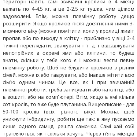
території навіть самі звичайні кролики в 4 місяці
важать по 4-4,5 кг, а це 2-2,5 кг тушка, чим цілком
задоволені. Втім, можна племінну роботу дещо
розширити. Якщо кроликів після досягнення ними 3-
місячного віку (можна помітити, коли у кролиці живіт
пропав або по виходу в клітку - приблизно у віці 3-4
тижні) переглядати, зважувати і т. д. і відсаджувати
непотрібних в окремі ями або клітини, то будеш
знати, скільки у тебе кого є і можеш вести певну
племінну роботу. Щоб не блудити кроликів з різних
сімей, можна їх або таврувати, або інакше мітити всю
сім'ю одним чином. Це все, як і при звичайній
племінної роботи, треба записувати або на клітці, або
в зошиті, або на комп'ютері. Втім, якщо в ямі кілька
сот кролів, то вже буде плутанина. Вищеописане - для
50-100 кролів (всіх, різного віку). Можна, щоб
уникнути інбридингу, робити ще так: в яму пускаємо
лише одного самця, решта самочки. Самі хай собі
трапляються, як і скільки хочуть. Через п'ять місяців