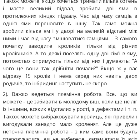
Також можете, якщо хочеться тримати кілька сотень
і маєте великий підвал, зробити дві ями в
протилежних кінцях підвалу. Час від часу самців з
однієї ями переносите в іншу. Так само можна
зробити кілька ям і у дворі на великій відстані між
ними і час від часу змінюватися самцями. - З самого
початку заводите кроликів тільки від різних
кролівників. А то деякі поселять одну-дві сім'ї в яму,
потомство отримують тільки від них і думають: "А
чого це вони так дрібніти почали?" Якщо ж у вас
відразу 15 кролів і нема серед них навіть двох
родичів, то інбридинг наступить не скоро.
2). Важко ведеться племінна робота. Все, що ви
можете - це забивати в молодому віці, коли ще не ліг
із іншими, всяких відсталих у рості, з дефектами і т. п.
Також можете вибраковувати кролиць, які привели і
вигодували занадто мало кроленят. Але це дуже
неточна племінна робота - з ким саме вони будуть
спаровуватися, ви не виберете, запам'ятати їх всіх