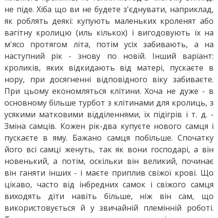
не піде. Хіба що ви не будете з'єднувати, наприклад,
як роблять деякі: купують маленьких кроленят або
вагітну кролицю (иль кількох) і вигодовують їх на
м'ясо протягом літа, потім усіх забивають, а на
наступний рік - знову по новій. Інший варіант:
кроликів, яких відкидають від матері, пускаєте в
нору, при досягненні відповідного віку забиваєте.
При цьому економляться клітини. Хоча не дуже - в
основному більше турбот з клітинами для кролиць, з
усякими матковими відділеннями, їх підігрів і т. д. -
Зміна самців. Кожен рік-два купуєте нового самця і
пускаєте в яму. Бажано самця побільше. Спочатку
його всі самці женуть, так як вони господарі, а він
новенький, а потім, оскільки він великий, починає
він ганяти інших - і маєте приплив свіжої крові. Що
цікаво, часто від інбредних самок і свіжого самця
виходять діти навіть більше, ніж він сам, що
використовується й у звичайній племінній роботі.