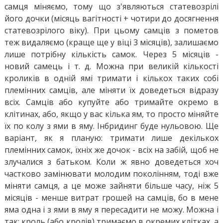
самця міняємо, тому що з'являються статевозрілі
його дочки (місяць вагітності + чотири до досягнення
статевозрілого віку). При цьому самців з пометов
теж видаляємо (краще ще у віці 3 місяців), залишаємо
лише потрібну кількість самок. Через 5 місяців -
новий самець і т. д. Можна при великій кількості
кроликів в одній ямі тримати і кількох таких собі
племінних самців, але міняти їх доведеться відразу
всіх. Самців або купуйте або тримайте окремо в
клітинах, або, якщо у вас кілька ям, то просто міняйте
їх по колу з ями в яму. Інбридинг буде нульовою. Ще
варіант, як я планую: тримати лише декількох
племінних самок, їхніх же дочок - всіх на забій, щоб не
злучалися з батьком. Коли ж явно доведеться хоч
частково замінювати молодим поколінням, тоді вже
міняти самця, а це може зайняти більше часу, ніж 5
місяців - менше витрат грошей на самців, бо в мене
яма одна і з ями в яму я пересадити не можу. Можна і
так: кроль (або кролів) тримаємо в окремих клітках, а