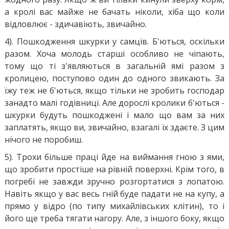
а кролі вас майже не бачать ніколи, хіба що коли
відловлює - здичавіють, звичайно.
4). Пошкодження шкурки у самців. Б'ються, оскільки
разом. Хоча молодь старші особливо не чіпають,
тому що ті з'являються в загальній ямі разом з
кролицею, поступово один до одного звикають. За
їжу теж не б'ються, якщо тільки не зробить господар
занадто малі годівниці. Але дорослі кролики б'ються -
шкурки будуть пошкоджені і мало що вам за них
заплатять, якщо ви, звичайно, взагалі їх здаєте. З цим
нічого не поробиш.
5). Трохи більше праці йде на виймання гною з ями,
що зробити простіше на рівній поверхні. Крім того, в
погребі не завжди зручно розгортатися з лопатою.
Навіть якщо у вас весь гній буде падати не на купу, а
прямо у відро (по типу михайлівських клітин), то і
його ще треба тягати нагору. Але, з іншого боку, якщо