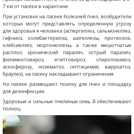
7 км от пасеки в карантине.
При установке на пасеке болезней пчел, возбудители
которых могут представлять определенную угрозу
для здоровья я человека (аспергиллез, сальмонеллез,
гафниоз, колибактериоза, шигеллезы, протеозов,
клебсиеллез, моргонеллезы, а также мешотчатые
расплол, хронический паралич, острый паралич,
филаментовироз, египтовироз, спироплазмоз,
аскосферозу, нозематоз, септицемия, варроатоз,
браулез), на пасеку накладывают ограничения.
На пасеке размещают поилку для пчел и площадку
для дезинфекции.
Здоровые и сильные пчелиные семь й обеспечивают
полноц