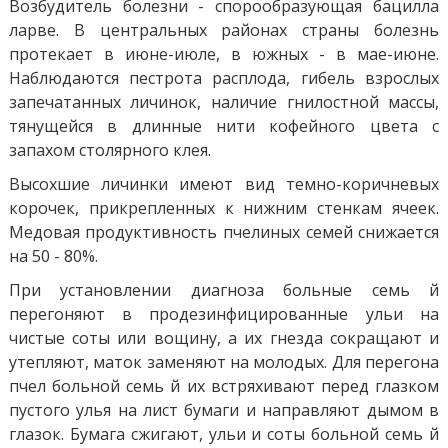
Возбудитель болезни - спорообразующая бацилла
ларве. В центральных районах страны болезнь
протекает в июне-июле, в южных - в мае-июне.
Наблюдаются пестрота расплода, гибель взрослых
запечатанных личинок, наличие гнилостной массы,
тянущейся в длинные нити кофейного цвета с
запахом столярного клея.
Высохшие личинки имеют вид темно-коричневых
корочек, прикрепленных к нижним стенкам ячеек.
Медовая продуктивность пчелиных семей снижается
на 50 - 80%.
При установлении диагноза больные семь й
перегоняют в продезинфицированные ульи на
чистые соты или вощину, а их гнезда сокращают и
утепляют, маток заменяют на молодых. Для перегона
пчел больной семь й их встряхивают перед глазком
пустого улья на лист бумаги и направляют дымом в
глазок. Бумага сжигают, ульи и соты больной семь й