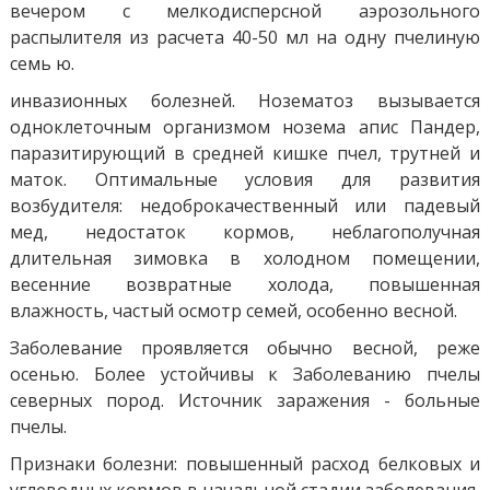
вечером с мелкодисперсной аэрозольного
распылителя из расчета 40-50 мл на одну пчелиную
семь ю.
инвазионных болезней. Нозематоз вызывается
одноклеточным организмом нозема апис Пандер,
паразитирующий в средней кишке пчел, трутней и
маток. Оптимальные условия для развития
возбудителя: недоброкачественный или падевый
мед, недостаток кормов, неблагополучная
длительная зимовка в холодном помещении,
весенние возвратные холода, повышенная
влажность, частый осмотр семей, особенно весной.
Заболевание проявляется обычно весной, реже
осенью. Более устойчивы к Заболеванию пчелы
северных пород. Источник заражения - больные
пчелы.
Признаки болезни: повышенный расход белковых и
углеводных кормов в начальной стадии заболевания,