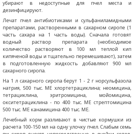
убирают в недоступные для пчел места и
дезинфицируют.
Лечат пчел антибиотиками и сульфаниламидными
препаратами, растворенными в сахарном сиропе (1
часть сахара на 1 часть воды). Сначала готовят
водный раствор препарата (необходимое
количество растворяют в 100 мл теплой кип
кипяченой воды и тщательно перемешивают), затем
в подготовленную жидкость добавляют 900 мл
сахарного сиропа.
На 1 л сахарного сиропа берут 1 - 2 г норсульфазола
натрия, 500 тыс. МЕ хлортетрациклина; неомицина,
тетрациклина, эритромицина, мойомицина,
окситетрациклина - по 400 тыс. МЕ стрептомицина
500 тыс. МЕ канамицина 400 тыс. МЕ.
Лечебный корм разливают в чистые кормушки из
расчета 100-150 мл на одну улочку пчел. Слабым семь
ям сироп вносят непосредственно в ячейки сотов.