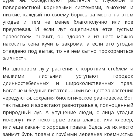
поверхностной корневыми системами, высокие и
низкие, каждый по-своему борясь за место на этом
угодье и тем не менее благополучно или кое
преуспевая. И если луг ощетинива ется густым
травостоем, значит, он здоров и из него можно
накосить сена кучи в закрома, а если это угодья
отведено под выпас, то на нем сытно прокормиться
живность.
На здоровом лугу растения с коротким стеблем и
мелкими листьями уступают городок
длинностебельных и широколиственных трав.
Богатые и бедные питательными ве щества растения
чередуются, сохраняя биологическое равновесие. Вот
так пышно и взрастают разнотравья я, полноценный
природный луг. А упущение люди, с лица угодья
исчезнут или некоторые виды злаков, или клевер,
или еще какая-то хорошая травка. Здесь же их место
займут бурь травы с грубыми деревьев кремнистых