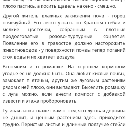
плохо пастись, а косить щавель на сено - смешно.
Другой житель влажных закисления почв - горец
почечуйный. Его легко узнать по Красном стебли и
мелкие цветочки, собранным в плотные
продолговатые розово-пурпурные соцветия.
Появление его в травостое должно насторожить
животноводов - у поверхности почвы тепер поганий
сток воды и не хватает воздуха.
Вспомним и о ромашке. На хорошем кормовом
угодье ее не должно быть. Она любит кислые почвы,
замокает п ятачкы, другим же луговым растениям
рядом с ней плохо, они выпадают. Выселить ромашку
с луга можно, если внести компост с добавкой
извести и этажа пробороновать.
Гусиная лапка скажет вам о том, что луговая дернина
не дышит, и ценным растениям здесь приходится
трудно. Перистые листья и длинные ползучие стебли