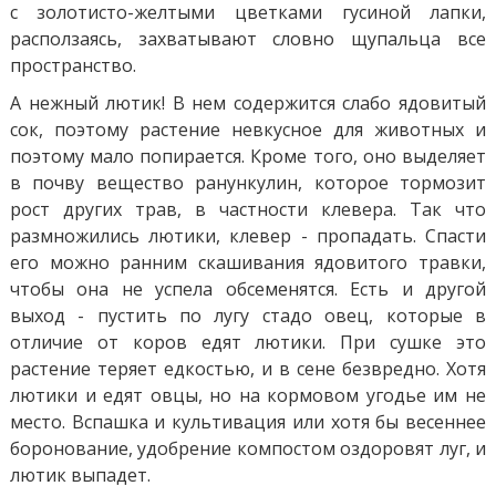
с золотисто-желтыми цветками гусиной лапки,
расползаясь, захватывают словно щупальца все
пространство.
А нежный лютик! В нем содержится слабо ядовитый
сок, поэтому растение невкусное для животных и
поэтому мало попирается. Кроме того, оно выделяет
в почву вещество ранункулин, которое тормозит
рост других трав, в частности клевера. Так что
размножились лютики, клевер - пропадать. Спасти
его можно ранним скашивания ядовитого травки,
чтобы она не успела обсеменятся. Есть и другой
выход - пустить по лугу стадо овец, которые в
отличие от коров едят лютики. При сушке это
растение теряет едкостью, и в сене безвредно. Хотя
лютики и едят овцы, но на кормовом угодье им не
место. Вспашка и культивация или хотя бы весеннее
боронование, удобрение компостом оздоровят луг, и
лютик выпадет.