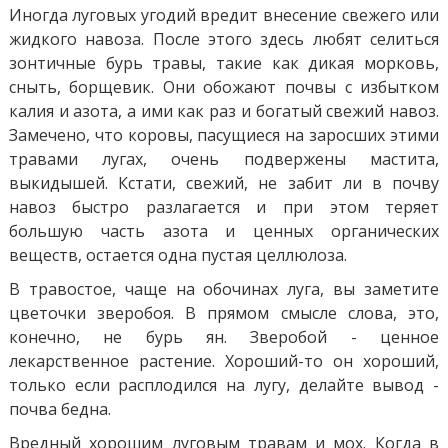
Иногда луговых угодий вредит внесение свежего или
жидкого навоза. После этого здесь любят селиться
зонтичные бурь травы, такие как дикая морковь,
сныть, борщевик. Они обожают почвы с избытком
калия и азота, а ими как раз и богатый свежий навоз.
Замечено, что коровы, пасущиеся на заросших этими
травами лугах, очень подвержены мастита,
выкидышей. Кстати, свежий, не забит ли в почву
навоз быстро разлагается и при этом теряет
большую часть азота и ценных органических
веществ, остается одна пустая целлюлоза.
В травостое, чаще на обочинах луга, вы заметите
цветочки зверобоя. В прямом смысле слова, это,
конечно, не бурь ян. Зверобой - ценное
лекарственное растение. Хороший-то он хороший,
только если расплодился на лугу, делайте вывод -
почва бедна.
Вредный хорошим луговым травам и мох. Когда в