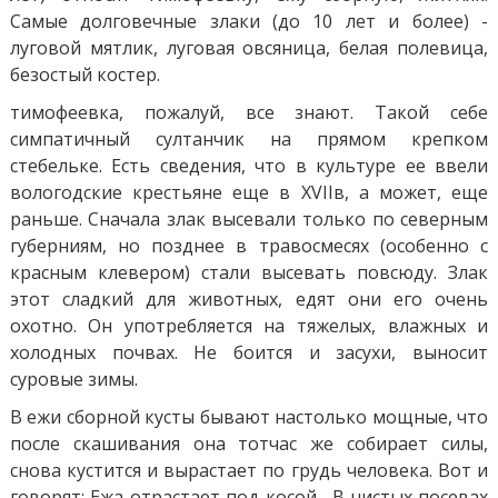
Самые долговечные злаки (до 10 лет и более) -
луговой мятлик, луговая овсяница, белая полевица,
безостый костер.
тимофеевка, пожалуй, все знают. Такой себе
симпатичный султанчик на прямом крепком
стебельке. Есть сведения, что в культуре ее ввели
вологодские крестьяне еще в ХVIIв, а может, еще
раньше. Сначала злак высевали только по северным
губерниям, но позднее в травосмесях (особенно с
красным клевером) стали высевать повсюду. Злак
этот сладкий для животных, едят они его очень
охотно. Он употребляется на тяжелых, влажных и
холодных почвах. Не боится и засухи, выносит
суровые зимы.
В ежи сборной кусты бывают настолько мощные, что
после скашивания она тотчас же собирает силы,
снова кустится и вырастает по грудь человека. Вот и
говорят: Ежа отрастает под косой . В чистых посевах