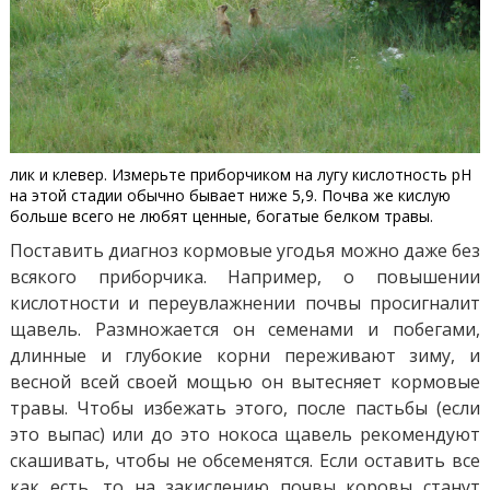
лик и клевер. Измерьте приборчиком на лугу кислотность рН
на этой стадии обычно бывает ниже 5,9. Почва же кислую
больше всего не любят ценные, богатые белком травы.
Поставить диагноз кормовые угодья можно даже без
всякого приборчика. Например, о повышении
кислотности и переувлажнении почвы просигналит
щавель. Размножается он семенами и побегами,
длинные и глубокие корни переживают зиму, и
весной всей своей мощью он вытесняет кормовые
травы. Чтобы избежать этого, после пастьбы (если
это выпас) или до это нокоса щавель рекомендуют
скашивать, чтобы не обсеменятся. Если оставить все
как есть, то на закислению почвы коровы станут