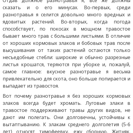
Отдав должное разнотравья я, все же должны
сказать и о его минусах. Во-первых, среди
разнотравья я селится довольно много вредных и
ядовитых растений. Во-вторых, когда погода
способствует, по покосах в мощном травостое
бывает много трав с большими листьями. В отличие
от хороших кормовых злаков и бобовых трав после
высушивания от таких растений остаются только
несъедобные стебли: широкие и обычно разрезные
листья крошатся, теряются при уборке и, пожалуй,
самое главное: вкусное разнотравье я весьма
привлекательно для скота, оно больше попирается и
выпадает из травостоя.
Вот почему разнотравье я без хороших кормовых
злаков всегда будет хромать. Луговые злаки в
травостое поддерживают травы других видов, не
дают им полегать. Они долговечны, устойчивы к
вытаптыванию. К злакам среднего долголетия (5-6
лет) относят тимофеевку, ежу сборную, Житняк.