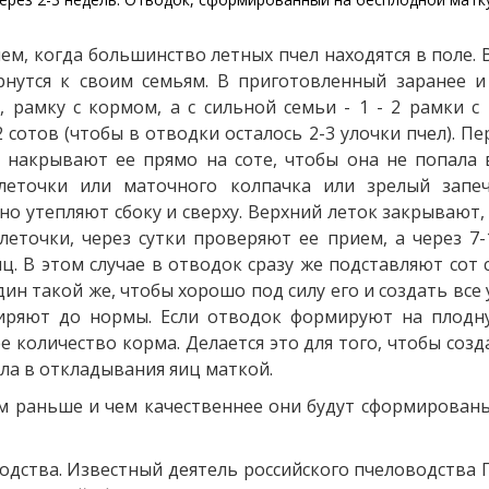
м, когда большинство летных пчел находятся в поле. В
рнутся к своим семьям. В приготовленный заранее и
, рамку с кормом, а с сильной семьи - 1 - 2 рамки 
сотов (чтобы в отводки осталось 2-3 улочки пчел). Пе
и накрывают ее прямо на соте, чтобы она не попала
еточки или маточного колпачка или зрелый запеч
о утепляют сбоку и сверху. Верхний леток закрывают,
еточки, через сутки проверяют ее прием, а через 7-
. В этом случае в отводок сразу же подставляют сот 
 один такой же, чтобы хорошо под силу его и создать вс
иряют до нормы. Если отводок формируют на плодну
е количество корма. Делается это для того, чтобы соз
ла в откладывания яиц маткой.
м раньше и чем качественнее они будут сформированы
дства. Известный деятель российского пчеловодства Г. 