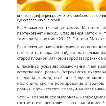
огические дифференциация этого сообщества подчине
существованию вне семьи.
Размножение пчелиных семей. Матки и ра
партеногенетически). Спаривания маток и т
температуре не ниже 23 - 25 'С в тени. Матка с
Размножение пчелиных семей в естественных
поселяются в заранее найденном пчелами-раз
старой плодной маткой, второй (вторак) - с мо
В пасечных условиях размножения пчел иде
естественное роение. Встречаются пчелово
пчеловод-фермер, особенно Полу, не может 
исключительно на формирование отводков, т
роения, а рои - слететь с пасеки, нанесет зна
Чтобы вовремя сформировать необходимое 
соответствующее количество плодовых или б