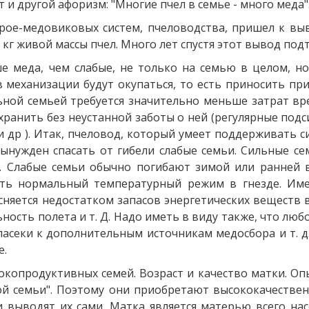
 и другой афоризм: "Многие пчел в семье - много меда"
ой рое-медовиковых систем, пчеловодства, пришел к в
 кг живой массы пчел. Много лет спустя этот вывод по
 меда, чем слабые, не только на семью в целом, но 
механизации будут окупаться, то есть приносить при
ьной семьей требуется значительно меньше затрат вр
хранить без неустанной заботы о ней (регулярные под
 др ). Итак, пчеловод, который умеет поддерживать с
вынужден спасать от гибели слабые семьи. Сильные с
 Слабые семьи обычно погибают зимой или ранней в
ть нормальный температурный режим в гнезде. Имен
няется недостатком запасов энергетических веществ в
ность полета и т. Д. Надо иметь в виду также, что лю
пасеки к дополнительным источникам медосбора и т. д
е.
копродуктивных семей. Возраст и качество матки. Опы
ой семьи". Поэтому они приобретают высококачестве
и выводят их сами. Матка является матерью всего нас