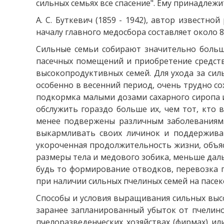
сильных семьях все спасение". Ему принадлежит
А. С. Буткевич (1859 - 1942), автор известн
началу главного медосбора составляет около 8
Сильные семьи собирают значительно больше
пасечных помещений и приобретение средств 
высокопродуктивных семей. Для ухода за сил
особенно в весенний период, очень трудно со
подкормка малыми дозами сахарного сиропа и
обслужить гораздо больше их, чем тот, кто 
менее подвержены различным заболеваниям.
выкармливать своих личинок и поддержива
укороченная продолжительность жизни, объяс
размеры тела и медового зобика, меньше даль
будь то формирование отводков, перевозка 
при наличии сильных пчелиных семей на пасек
Способы и условия выращивания сильных высо
заранее запланированный убыток от пчелин
пчелоразведенческих хозяйствах (фирмах) ил