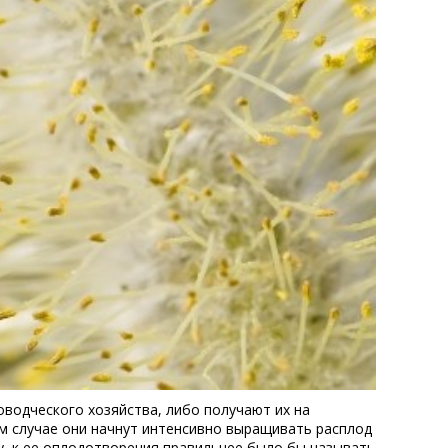
водческого хозяйства, либо получают их на
м случае они начнут интенсивно выращивать расплод
у, к ее оплодотворения правильнее было бы называть