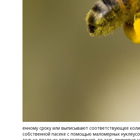
енному сроку или выписывают соответствующее колич
собственной пасеке с помощью маломерных нуклеусов
только после их оплодотворения, то есть примерно 