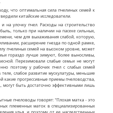
.
ыводу, что оптимальная сила пчелиных семей к
дтвердили китайские исследователи.
и на улочку пчел. Расходы на строительство
быль, только при наличии на пасеке сильных,
емени, чем для выхаживания слабой, которую,
силивании, расширение гнезда по одной рамке,
илу пчелиных семей на высоком уровне, может
емьи гораздо лучше зимуют, более выносливы,
есной. Перезимовали слабые семьи не могут
но поэтому у рабочих пчел с слабых семей
 теле, слабое развитие мускулатуры, меньшие
бой какие прогрессивные приемы пчеловодства,
., могут быть достаточно эффективными лишь
тные пчеловоды говорят: "Плохая матка - это
нных племенных маток в специализированных
еления улья, и поэтому от ее наследственных