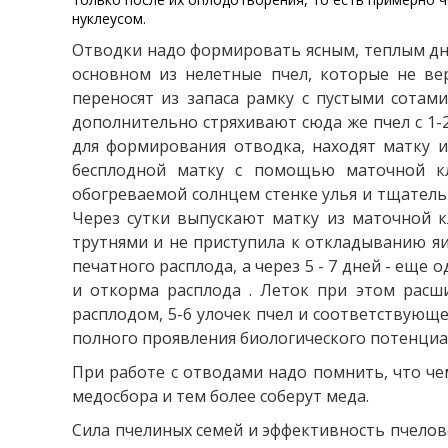
нуклеусом.
Отводки надо формировать ясным, теплым дне
основном из нелетные пчел, которые не ве
переносят из запаса рамку с пустыми сотами
дополнительно стряхивают сюда же пчел с 1-2 
для формирования отводка, находят матку 
бесплодной матку с помощью маточной кл
обогреваемой солнцем стенке улья и тщательн
Через сутки выпускают матку из маточной кл
трутнями и не приступила к откладыванию яиц
печатного расплода, а через 5 - 7 дней - еще
и откорма расплода . Леток при этом расш
расплодом, 5-6 улочек пчел и соответствующе
полного проявления биологического потенциа
При работе с отводами надо помнить, что че
медосбора и тем более соберут меда.
Сила пчелиных семей и эффективность пчелово