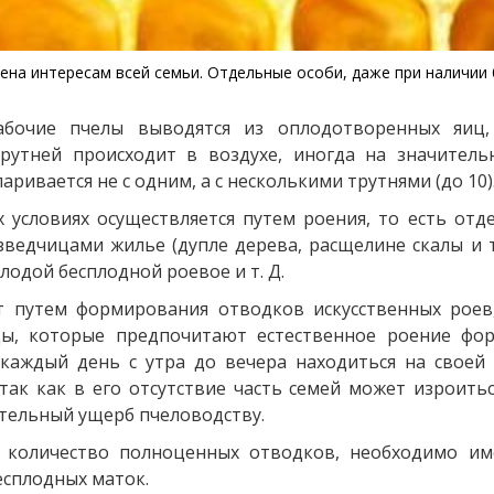
на интересам всей семьи. Отдельные особи, даже при наличии 
бочие пчелы выводятся из оплодотворенных яиц,
рутней происходит в воздухе, иногда на значитель
паривается не с одним, а с несколькими трутнями (до 10)
 условиях осуществляется путем роения, то есть отде
ведчицами жилье (дупле дерева, расщелине скалы и т, 
лодой бесплодной роевое и т. Д.
т путем формирования отводков искусственных роев
ды, которые предпочитают естественное роение фо
каждый день с утра до вечера находиться на своей
ак как в его отсутствие часть семей может изроиться
чительный ущерб пчеловодству.
количество полноценных отводков, необходимо име
есплодных маток.