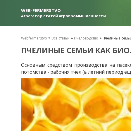
WEB-FERMERSTVO
Агрегатор статей агропромышленности
»
»
»
Webfermerstvo
Все статьи
Пчеловодство
Пчелиные семьи
ПЧЕЛИНЫЕ СЕМЬИ КАК БИО
Основным средством производства на пасеке
потомства - рабочих пчел (в летний период е