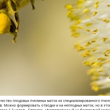
ество плодовых пчелиных маток из специализированного пчело
. Можно формировать отводки и на неплодных маток, но в это
через 2-3 недель. Отводок, сформированный на бесплодной матк