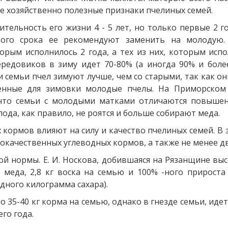
се хозяйственно полезные признаки пчелиных семей.
тельность его жизни 4 - 5 лет, но только первые 2 г
того срока ее рекомендуют заменить на молодую
торым исполнилось 2 года, а тех из них, которым исп
передовиков в зиму идет 70-80% (а иногда 90% и боле
 семьи пчел зимуют лучше, чем со старыми, так как о
енные для зимовки молодые пчелы. На Приморском 
 что семьи с молодыми матками отличаются повышен
да, как правило, не роятся и больше собирают меда.
 кормов влияют на силу и качество пчелиных семей. В з
кокачественных углеводных кормов, а также не менее 
 нормы. Е. И. Носкова, добившаяся на Рязанщине выс
 меда, 2,8 кг воска на семью и 100% -ного прироста
дного килограмма сахара).
-40 кг корма на семью, однако в гнезде семьи, идет в
го года.