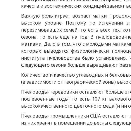
качеств и зоотехнических кондиций зависят в
Важную роль играет возраст матки. Продолжи
высоком уровне. Поэтому по истечении э
перезимовавших семей, то есть всех тех, ко
сезона, то есть еще на год. В пчеловодов-
матками. Дело в том, что с молодыми матками
которых выводятся физиологически полноц
института пчеловодства было установлено,
следующего сезона больше выращивают распло
Количество и качество углеводных и белковых
(в зависимости от географической зоны) высо
Пчеловоды-передовики оставляют больше этой
послевоенные годы, то есть 107 кг валового
высококачественного цветочного меда (и ни о
Пчеловоды-промышленники США оставляют по 35
из них хранят в помещении до весны следующе