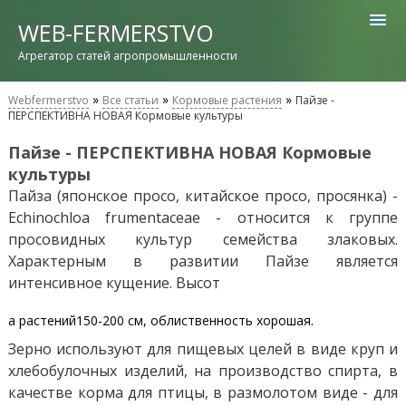
WEB-FERMERSTVO
Агрегатор статей агропромышленности
»
»
»
Webfermerstvo
Все статьи
Кормовые растения
Пайзе -
ПЕРСПЕКТИВНА НОВАЯ Кормовые культуры
Пайзе - ПЕРСПЕКТИВНА НОВАЯ Кормовые
культуры
Пайза (японское просо, китайское просо, просянка) -
Echinochloa frumentaceae - относится к группе
просовидных культур семейства злаковых.
Характерным в развитии Пайзе является
интенсивное кущение. Высот
а растений150-200 см, облиственность хорошая.
Зерно используют для пищевых целей в виде круп и
хлебобулочных изделий, на производство спирта, в
качестве корма для птицы, в размолотом виде - для