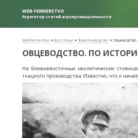
WEB-FERMERSTVO
Агрегатор статей агропромышленности
»
»
»
Webfermerstvo
Все статьи
Животноводство
Овцеводство.
ОВЦЕВОДСТВО. ПО ИСТОР
На ближневосточных неолитических стоянка
ткацкого производства. Известно, что к начал