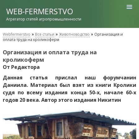
WEB-FERMERSTVO
Агрегатор статей агропромышленности
»
»
»
Webfermerstvo
Все статьи
Животноводство
Организация и
оплата труда на кроликоферм
Организация и оплата труда на
кроликоферм
От Редактора
Данная статья прислал наш форумчанин
Даниила. Материал был взят из книги Кролики
судя по всему издания конца 50-х, начале 60-х
годов 20 века. Автор этого издания Никитин