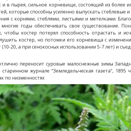
к и в пырея, сильное корневище, состоящий из более 
ей, которые способны усиленно выпускать стеблевые и 
ения с корнями, стеблями, листьями и метелками. Бла
ногие годы обеспечивать свое существование. Пон
 чтобы костер потерял способность отрастать и исче
глушить костер, но потомки его корневища с изменени
 (10-20, а при сенокосных использовании 5-7 лет) и съ
 отлично переносит суровые малоснежные зимы Западно
старинном журнале "Земледельческая газета", 1895 ч
ак по низменностях