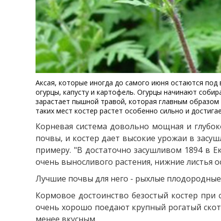
Аксая, которые иногда до самого июня остаются под 
огурцы, капусту и картофель. Огурцы начинают собир
зарастает пышной травой, которая главным образом с
таких мест костер растет особенно сильно и достигае
Корневая система довольно мощная и глубоко
почвы, и костер дает высокие урожаи в засу
примеру. "В достаточно засушливом 1894 в Ек
очень выносливого растения, нижние листья ос
Лучшие почвы для него - рыхлые плодородные 
Кормовое достоинство безостый костер при 
очень хорошо поедают крупный рогатый скот 
менее вкусным.