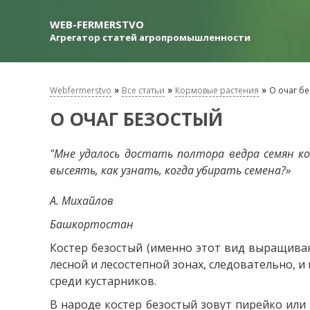
WEB-FERMERSTVO
Агрегатор статей агропромышленности
»
»
»
Webfermerstvo
Все статьи
Кормовые растения
О очаг б
О ОЧАГ БЕЗОСТЫЙ
"Мне удалось достать полтора ведра семян кос
высеять, как узнать, когда убирать семена?»
А. Михайлов
Башкортостан
Костер безостый (именно этот вид выращива
лесной и лесостепной зонах, следовательно, и 
​​среди кустарников.
В народе костер безостый зовут пирейко или