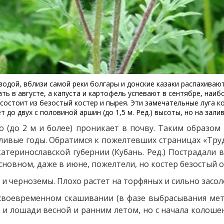
водой, вблизи самой реки болгары и донские казаки распахиваю
ать в августе, а капуста и картофель успевают в сентябре, на
остоит из безостый костер и пырея. Эти замечательные луга кос
т до двух с половиной аршин (до 1,5 м. Ред.) высоты, но на зал
 (до 2 м и более) проникает в почву. Таким образом
шливые годы. Обратимся к пожелтевших страницах «Тру
атеринославской губернии (Кубань. Ред.) Пострадали 
новном, даже в июне, пожелтели, но костер безостый о
и черноземы. Плохо растет на торфяных и сильно засол
своевременном скашивании (в фазе выбрасывания мете
и лошади весной и ранним летом, но с начала колоше