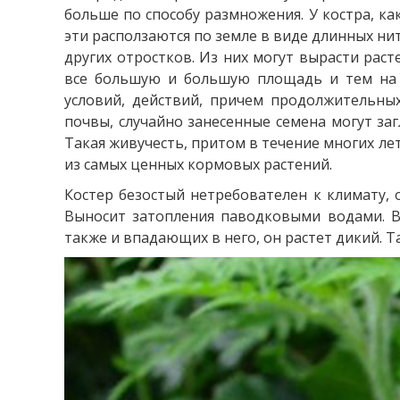
больше по способу размножения. У костра, ка
эти расползаются по земле в виде длинных нит
других отростков. Из них могут вырасти раст
все большую и большую площадь и тем на м
условий, действий, причем продолжительных,
почвы, случайно занесенные семена могут за
Такая живучесть, притом в течение многих лет
из самых ценных кормовых растений.
Костер безостый нетребователен к климату,
Выносит затопления паводковыми водами. В 
также и впадающих в него, он растет дикий. Т