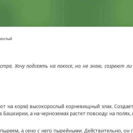
езостый
тра. Хочу подсеять на покосе, но не знаю, созреют ли
ют на корм) высокорослый корневищный злак. Создае
в Башкирии, а на черноземах растет повсюду: на полях, л
 пыреем, а сено с него пырейными. Действительно, он 