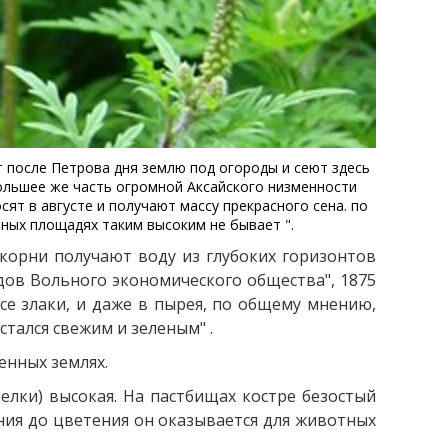
т после Петрова дня землю под огороды и сеют здесь
ибольшее же часть огромной Аксайского низменности
ят в августе и получают массу прекрасного сена. по
ивных площадях таким высоким не бывает ".
 корни получают воду из глубоких горизонтов
дов Вольного экономического общества", 1875
все злаки, и даже в пырея, по общему мнению,
стался свежим и зеленым" .
енных землях.
лки) высокая. На пастбищах костре безостый
ния до цветения он оказывается для животных