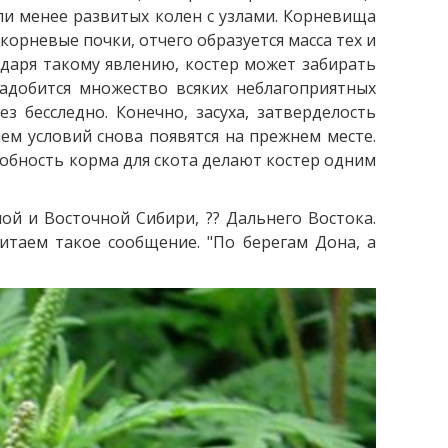
или менее развитых колен с узлами. Корневища
корневые почки, отчего образуется масса тех и
годаря такому явлению, костер может забирать
адобится множество всяких неблагоприятных
з бесследно. Конечно, засуха, затверделость
ем условий снова появятся на прежнем месте.
едобность корма для скота делают костер одним
й и Восточной Сибири, ?? Дальнего Востока.
итаем такое сообщение. "По берегам Дона, а