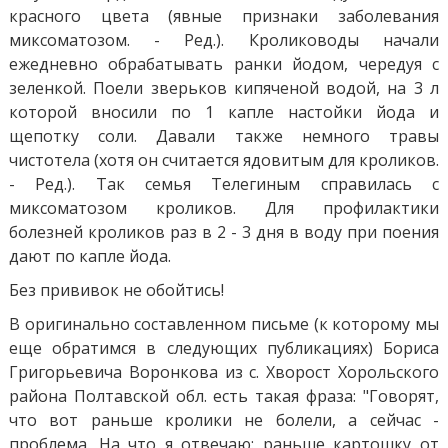
красного цвета (явные признаки заболевания
миксоматозом. - Ред.). Кролиководы начали
ежедневно обрабатывать ранки йодом, чередуя с
зеленкой. Поели зверьков кипяченой водой, на 3 л
которой вносили по 1 капле настойки йода и
щепотку соли. Давали также немного травы
чистотела (хотя он считается ядовитым для кроликов.
- Ред.). Так семья Телегиным справилась с
миксоматозом кроликов. Для профилактики
болезней кроликов раз в 2 - 3 дня в воду при поения
дают по капле йода.
Без прививок не обойтись!
В оригинально составленном письме (к которому мы
еще обратимся в следующих публикациях) Бориса
Григорьевича Воронкова из с. Хворост Хорольского
района Полтавской обл. есть такая фраза: "Говорят,
что вот раньше кролики не болели, а сейчас -
проблема. На что я отвечаю: раньше картошку от