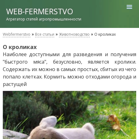
WEB-FERMERSTVO
Агрегатор статей агропромышленности
»
»
»
Webfermerstvo
Все статьи
Животноводство
О кроликах
О кроликах
Наиболее доступными для разведения и получения
"быстрого мяса", безусловно, является кролики.
Содержать их можно в самых простых, сбитых из чего
попало клетках. Кормить можно отходами огорода и
растущей