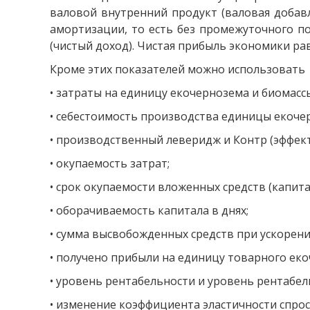
валовой внутренний продукт (валовая добавл
амортизации, то есть без промежуточного п
(чистый доход). Чистая прибыль экономики р
Кроме этих показателей можно использовать
• затраты на единицу екочернозема и биомассы
• себестоимость производства единицы екочер
• производственный леверидж и Контр (эффек
• окупаемость затрат;
• срок окупаемости вложенных средств (капита
• оборачиваемость капитала в днях;
• сумма высвобожденных средств при ускорени
• получено прибыли на единицу товарного еко
• уровень рентабельности и уровень рентабел
• изменение коэффициента эластичности спрос