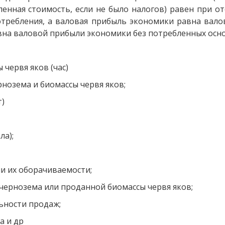
енная стоимость, если не было налогов) равен при отс
отребления, а валовая прибыль экономики равна вало
авна валовой прибыли экономики без потребленных осн
 червя яков (час)
нозема и биомассы червя яков;
т)
ла);
и их оборачиваемости;
чернозема или проданной биомассы червя яков;
ьности продаж;
а и др