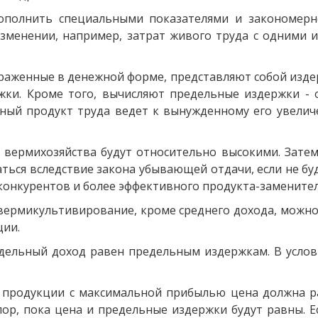
полнить специальными показателями и закономернос
зменении, например, затрат живого труда с одними и
раженные в денежной форме, представляют собой изде
жки. Кроме того, вычисляют предельные издержки -
ный продукт труда ведет к вынужденному его увеличе
вермихозяйства будут относительно высокими. Затем
аться вследствие закона убывающей отдачи, если не бу
конкурентов и более эффективного продукта-заменител
вермикультивирование, кроме среднего дохода, можн
ции.
едельный доход равен предельным издержкам. В услов
а продукции с максимальной прибылью цена должна р
пор, пока цена и предельные издержки будут равны. Е