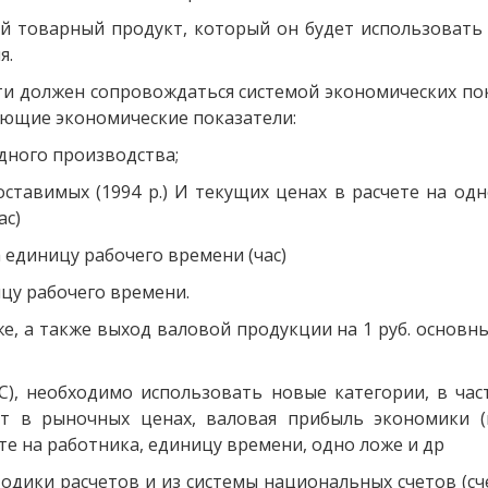
ный товарный продукт, который он будет использовать
я.
 должен сопровождаться системой экономических пок
ующие экономические показатели:
дного производства;
ставимых (1994 р.) И текущих ценах в расчете на од
ас)
а единицу рабочего времени (час)
ицу рабочего времени.
е, а также выход валовой продукции на 1 руб. основны
С), необходимо использовать новые категории, в част
т в рыночных ценах, валовая прибыль экономики (
те на работника, единицу времени, одно ложе и др
одики расчетов и из системы национальных счетов (сч