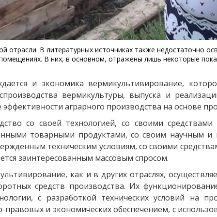
той отрасли. В литературных источниках также недостаточно 
 помещениях. В них, в основном, отражены лишь некоторые пок
дается и экономика вермикультивирование, котор
спроизводства вермикультуры, выпуска и реализаци
е эффективности аграрного производства на основе пр
ство со своей технологией, со своими средствами
енными товарными продуктами, со своим научным и 
ержденным техническим условиям, со своими средства
ется заинтересованным массовым спросом.
льтивирование, как и в других отраслях, осуществляе
ротных средств производства. Их функционирование
ологии, с разработкой технических условий на пр
о-правовых и экономических обеспечением, с использо