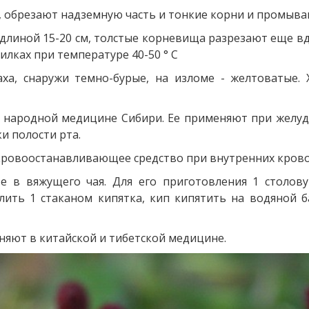
 обрезают надземную часть и тонкие корни и промыва
длиной 15-20 см, толстые корневища разрезают еще вдо
лках при температуре 40-50 ° С
аха, снаружи темно-бурые, на изломе - желтоватые.
 народной медицине Сибири. Ее применяют при желуд
и полости рта.
кровоостанавливающее средство при внутренних крово
е в вяжущего чая. Для его приготовления 1 столо
ить 1 стаканом кипятка, кип кипятить на водяной б
яют в китайской и тибетской медицине.