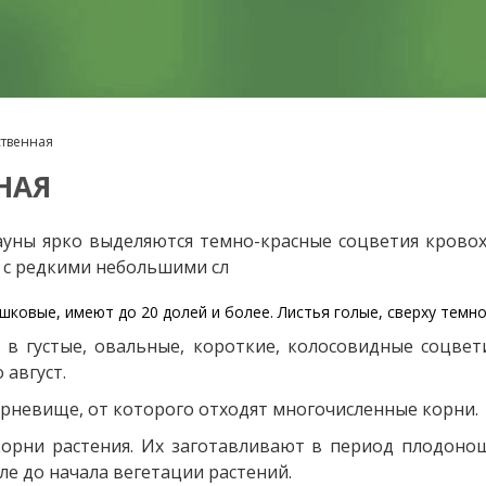
ственная
НАЯ
уны ярко выделяются темно-красные соцветия кровохл
, с редкими небольшими сл
ковые, имеют до 20 долей и более. Листья голые, сверху темно
 в густые, овальные, короткие, колосовидные соцве
 август.
рневище, от которого отходят многочисленные корни.
орни растения. Их заготавливают в период плодоношен
е до начала вегетации растений.