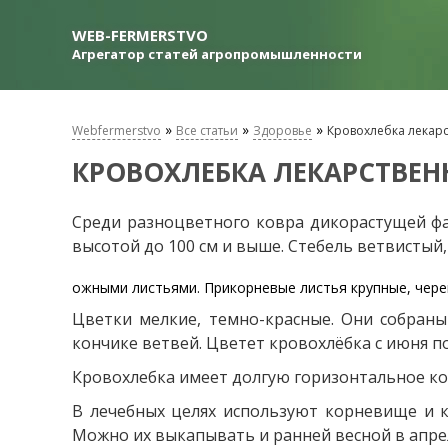
WEB-FERMERSTVO
Агрегатор статей агропромышленности
»
»
»
Webfermerstvo
Все статьи
Здоровье
Кровохлебка лекар
КРОВОХЛЕБКА ЛЕКАРСТВЕН
Среди разноцветного ковра дикорастущей фа
высотой до 100 см и выше. Стебель ветвистый
ожными листьями. Прикорневые листья крупные, череш
Цветки мелкие, темно-красные. Они собраны
кончике ветвей. Цветет кровохлёбка с июня по
Кровохлебка имеет долгую горизонтальное ко
В лечебных целях используют корневище и к
Можно их выкапывать и ранней весной в апрел