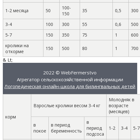
100-
1-2 месяца
50
35
0,5
300
150
3-4
100
300
55
0,6
500
5-7
150
350
75
1
600
кролики на
150
500
80
1
700
откорме
& Lt;
2022 © WebFermerstvo
Агрегатор сельскохозяйственной информации
Логопедическая онлайн-школа для билингвальных детей
Молодняк в
Взрослые кролики весом 3-4 кг
возрасте
(месяцев)
корм
в
в
в период
период
1-2
3-4
5-7
покое
беременность
подсоса