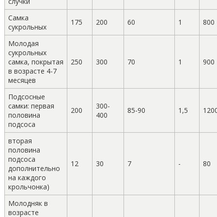
случки
Самка
175
200
60
1
800
сукрольных
Молодая
сукрольных
самка, покрытая
250
300
70
1
900
в возрасте 4-7
месяцев
Подсосные
самки: первая
300-
200
85-90
1,5
120
половина
400
подсоса
вторая
половина
подсоса
12
30
7
-
80
дополнительно
на каждого
крольчонка)
Молодняк в
возрасте