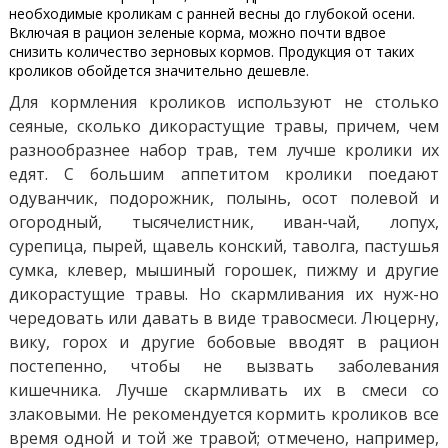
необходимые кроликам с ранней весны до глубокой осени.
Включая в рацион зеленые корма, можно почти вдвое
снизить количество зерновых кормов. Продукция от таких
кроликов обойдется значительно дешевле.
Для кормления кроликов используют не столько
сеяные, сколько дикорастущие травы, причем, чем
разнообразнее набор трав, тем лучше кролики их
едят. С большим аппетитом кролики поедают
одуванчик, подорожник, полынь, осот полевой и
огородный, тысячелистник, иван-чай, лопух,
сурепица, пырей, щавель конский, таволга, пастушья
сумка, клевер, мышиный горошек, пижму и другие
дикорастущие травы. Но скармливания их нуж-но
чередовать или давать в виде травосмеси. Люцерну,
вику, горох и другие бобовые вводят в рацион
постепенно, чтобы не вызвать заболевания
кишечника. Лучше скармливать их в смеси со
злаковыми. Не рекомендуется кормить кроликов все
время одной и той же травой; отмечено, например,