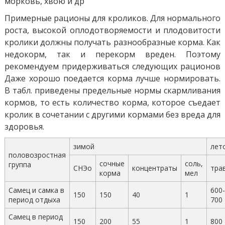
морковь, хвою и др
Примерные рационы для кроликов. Для нормального
роста, высокой оплодотворяемости и плодовитости
кролики должны получать разнообразные корма. Как
недокорм, так и перекорм вреден. Поэтому
рекомендуем придерживаться следующих рационов
Даже хорошо поедается корма лучше нормировать.
В табл. приведены предельные нормы скармливания
кормов, то есть количество корма, которое съедает
кролик в сочетании с другими кормами без вреда для
здоровья.
зимой
лет
половозростная
сочные
соль,
группа
СНЭо
концентраты
тра
корма
мел
Самец и самка в
600-
150
150
40
1
период отдыха
700
Самец в период
150
200
55
1
800