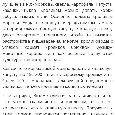
Лучшие из них-морковь, свекла, картофель, капуста,
кабачки, тыква. Кроликам можно давать корки
арбуза, тыквы, дыни. Особенно полезна кроликам
морковь. Ее дают в первую очередь самкам, самцам
в период случки. Свежую капусту и красную свеклу
дают осторожно, понемногу, чтобы не вызвать
расстройства пищеварения. Многие кролиководы с
успехом кормят кроликов брюквой Куузику-
животные хорошо едят как зеленый ботву этой
культуры, так и корнеплоды.
Как сочного корма зимой можно давать и квашеную
капусту: по 150-200 г в день взрослому кролику и не
более 100 г молодняка. Для лучшей поедаемостн
квашеную капусту посыпают мучнистым кормом.
Если в приусадебном хозяйстве заготавливают силос,
его можно скармливать и кроликам, в тех же
количествах, что и квашеную капусту. Приучения к
этим кормов проводится постепенно, начиная с