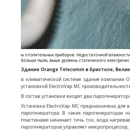
ы отопительных приборов. Недостаточной влажности 
больше пыли, выше уровень статического электричес
Здание Orange Telecomm в Бристоле, Вели
в климатической системе здания компании O
установкой ElectroVap MC производительностью
В состав установки входят два парогенератора
Установка ElectroVap MC предназначена для 
парогенератора. В таких парогенераторах н
пластинами начинает течь ток, вода нагрева
парогенераторов управляет микропроцессор, 