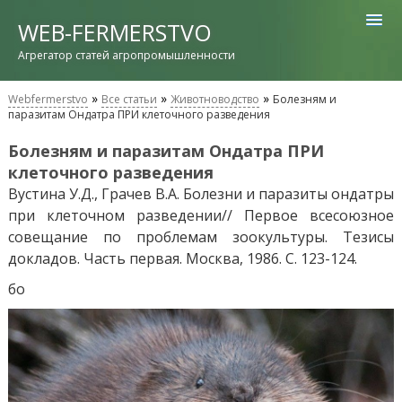
WEB-FERMERSTVO
Агрегатор статей агропромышленности
»
»
»
Webfermerstvo
Все статьи
Животноводство
Болезням и
паразитам Ондатра ПРИ клеточного разведения
Болезням и паразитам Ондатра ПРИ
клеточного разведения
Вустина У.Д., Грачев В.А. Болезни и паразиты ондатры
при клеточном разведении// Первое всесоюзное
совещание по проблемам зоокультуры. Тезисы
докладов. Часть первая. Москва, 1986. С. 123-124.
бо