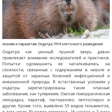
лезням и паразитам Ондатра ПРИ клеточного разведения
Ондатра как ценный пушной зверь давно
привлекает внимание исследователей и практиков.
Попытки одомашнить ее наталкивались на
сложности, связанные с содержанием в неволе и
защитой от заразных болезней инфекционной и
инвазионной природы. В естественных условиях у
ондатры зарегистрированы такие опасные
заболевания, как туляремия, Омская геморрагическая
лихорадка, паратиф, пастереллез, лептоспироз и
другие. Кроме того, выявлено 59 видов гельминтов,
в том числе 30 видов трематод, 16 цестод и 3 вида