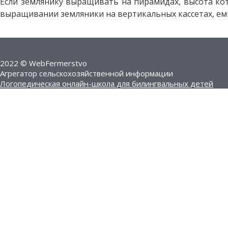
Если землянику выращивать на пирамидах, высота кот
выращивании земляники на вертикальных кассетах, емко
2022 © WebFermerstvo
Агрегатор сельскохозяйственной информации
Логопедическая онлайн-школа для билингвальных детей