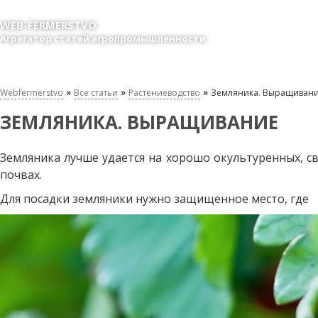
WEB-FERMERSTVO
Агрегатор статей агропромышленности
»
»
»
Webfermerstvo
Все статьи
Растениеводство
Земляника. Выращиван
ЗЕМЛЯНИКА. ВЫРАЩИВАНИЕ
Земляника лучше удается на хорошо окультуренных, с
почвах.
Для посадки земляники нужно защищенное место, где