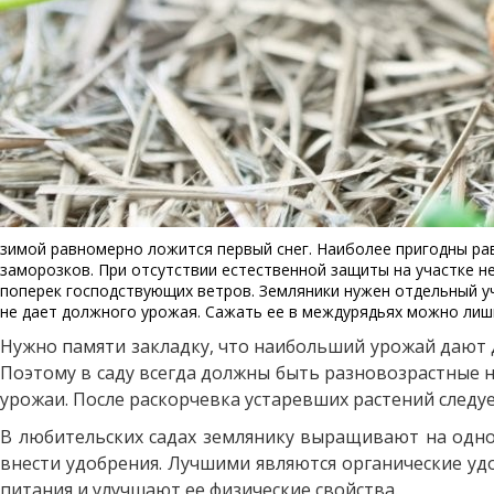
зимой равномерно ложится первый снег. Наиболее пригодны рав
заморозков. При отсутствии естественной защиты на участке н
поперек господствующих ветров. Земляники нужен отдельный уч
не дает должного урожая. Сажать ее в междурядьях можно лиш
Нужно памяти закладку, что наибольший урожай дают д
Поэтому в саду всегда должны быть разновозрастные
урожаи. После раскорчевка устаревших растений следуе
В любительских садах землянику выращивают на одном
внести удобрения. Лучшими являются органические уд
питания и улучшают ее физические свойства.