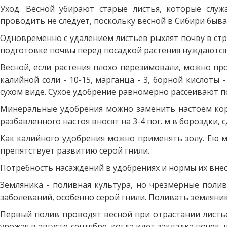
Уход. Весной убирают старые листья, которые служ
проводить не следует, поскольку весной в Сибири быв
Одновременно с удалением листьев рыхлят почву в стр
подготовке почвы перед посадкой растения нуждаются у
Весной, если растения плохо перезимовали, можно про
калийной соли - 10-15, марганца - 3, борной кислоты
сухом виде. Сухое удобрение равномерно рассеивают п
Минеральные удобрения можно заменить настоем коровя
разбавленного настоя вносят на 3-4 пог. м в бороздки,
Как калийного удобрения можно применять золу. Ею м
препятствует развитию серой гнили.
Потребность насаждений в удобрениях и нормы их внесе
Земляника - поливная культура, но чрезмерные поли
заболеваний, особенно серой гнили. Поливать земляник
Первый полив проводят весной при отрастании листьев
урожая в августе-сентябре, когда идет закладка почек, ш