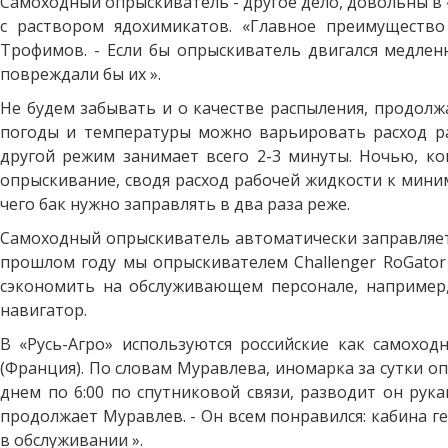
Самоходный опрыскиватель - другое дело, довольны в 
с раствором ядохимикатов. «Главное преимущество
Трофимов. - Если бы опрыскиватель двигался медленн
повреждали бы их ».
Не будем забывать и о качестве распыления, продолж
погоды и температуры можно варьировать расход ра
другой режим занимает всего 2-3 минуты. Ночью, ко
опрыскивание, сводя расход рабочей жидкости к миним
чего бак нужно заправлять в два раза реже.
Самоходный опрыскиватель автоматически заправляется в
прошлом году мы опрыскивателем Challenger RoGator 
сэкономить на обслуживающем персонале, например,
навигатор.
В «Русь-Агро» используются российские как самохо
(Франция). По словам Муравлева, иномарка за сутки опр
днем ​​по 6:00 по спутниковой связи, разводит он ру
продолжает Муравлев. - Он всем понравился: кабина г
в обслуживании ».