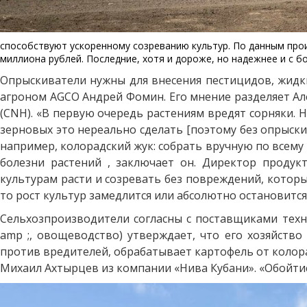
способствуют ускоренному созреванию культур. По данным произ
миллиона рублей. Последние, хотя и дороже, но надежнее и с 
Опрыскиватели нужны для внесения пестицидов, жидки
агроном AGCO Андрей Фомин. Его мнение разделяет Ал
(CNH). «В первую очередь растениям вредят сорняки. 
зерновых это нереально сделать [поэтому без опрыскив
например, колорадский жук: собрать вручную по всему 
болезни растений , заключает он. Директор продук
культурам расти и созревать без повреждений, которы
то рост культур замедлится или абсолютно остановится
Сельхозпроизводители согласны с поставщиками техн
amp ;, овощеводство) утверждает, что его хозяйств
против вредителей, обрабатывает картофель от колора
Михаил Ахтырцев из компании «Нива Кубани». «Обойтись 